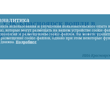
-аналитика
УЭК-Красноярск вошли в
лиза использования и улучшения пользовательского опыта н
а), которые могут размещать на вашем устройстве cookie-фа
ероссийских соревнованиях
хнологий и размещением cookie-файлов. Вы можете удалить 
ь размещение cookie-файлов, однако при этом некоторые фу
 движка.
Подробнее
НИА-Красноярс