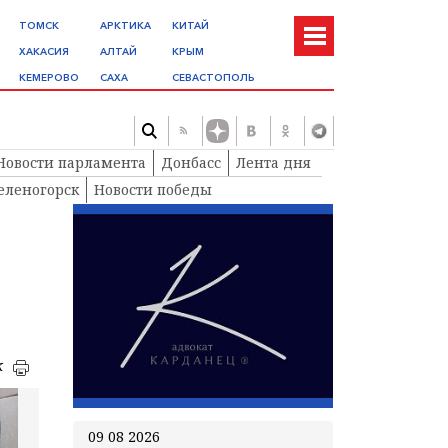
ТОМСК
АРКТИКА
КИТАЙ
ХАКАСИЯ
АЛТАЙ
КРЫМ
КЕМЕРОВО
САХА
СЕВАСТОПОЛЬ
Новости парламента
Донбасс
Лента дня
еленогорск
Новости победы
к
09 08 2026