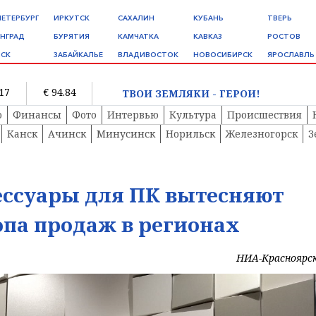
ПЕТЕРБУРГ
ИРКУТСК
САХАЛИН
КУБАНЬ
ТВЕРЬ
НГРАД
БУРЯТИЯ
КАМЧАТКА
КАВКАЗ
РОСТОВ
СК
ЗАБАЙКАЛЬЕ
ВЛАДИВОСТОК
НОВОСИБИРСК
ЯРОСЛАВЛЬ
.17
€ 94.84
ТВОИ ЗЕМЛЯКИ - ГЕРОИ!
о
Финансы
Фото
Интервью
Культура
Происшествия
Канск
Ачинск
Минусинск
Норильск
Железногорск
З
сессуары для ПК вытесняют
опа продаж в регионах
НИА-Красноярс