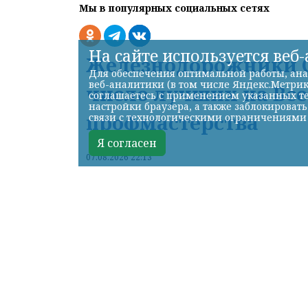
Мы в популярных социальных сетях
На сайте используется веб
Железнодорожники С
Для обеспечения оптимальной работы, ана
веб-аналитики (в том числе Яндекс.Метрик
число лучших на Вс
соглашаетесь с применением указанных те
настройки браузера, а также заблокироват
профмастерства
связи с технологическими ограничениями
Я согласен
07.08.2026 22:13