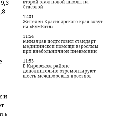
9,3
второй этаж новой школы на
Стасовой
,8
12:01
Жителей Красноярского края зовут
на «БумБатл»
11:54
Минздрав подготовил стандарт
медицинской помощи взрослым
при внебольничной пневмонии
е
11:53
В Кировском районе
дополнительно отремонтируют
шесть междворовых проездов
х и
ет
ать