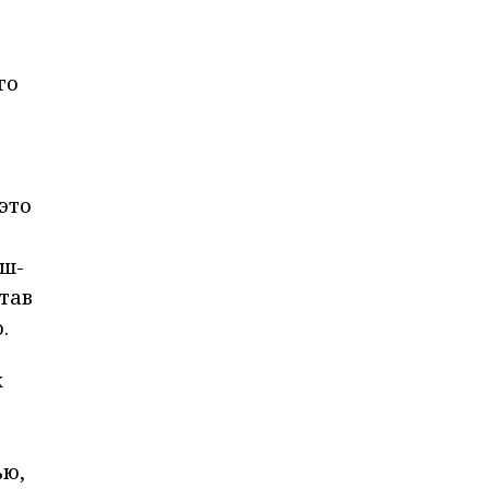
го
это
еш-
тав
.
к
ью,