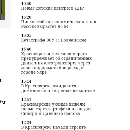
16:30
Новые детские центры в ДНР
16:20
Число особых экономических зон в
России вырастет до 64
16:05
Катастрофа ВСУ за Волчанском
15:40
Красноярская железная дорога
предупреждает об ограничениях
движения автотранспорта через
железнодорожный переезд в
городе Уяре
.
13:14
В Красноярске ожидаются
дождливые и ветреные выходные
12:31
ём
Красноярские ученые вывели
новые сорта картофеля и сои для
Сибири и Дальнего Востока
12:24
В Красноярске начали строить