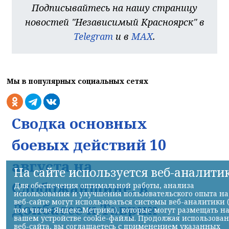
Подписывайтесь на нашу страницу
новостей "Независимый Красноярск" в
Telegram
и в
MAX
.
Мы в популярных социальных сетях
Сводка основных
боевых действий 10
августа на
На сайте используется веб-аналити
Слобожанщине, в
Для обеспечения оптимальной работы, анализа
использования и улучшения пользовательского опыта на
веб-сайте могут использоваться системы веб-аналитики 
Донбассе и Таврии
том числе Яндекс.Метрика), которые могут размещать н
вашем устройстве cookie-файлы. Продолжая использова
веб-сайта, вы соглашаетесь с применением указанных