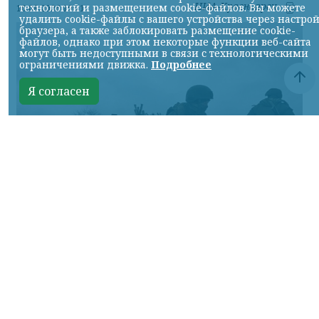
НИА-Красноярск
технологий и размещением cookie-файлов. Вы можете
10.08.2026 19:11
удалить cookie-файлы с вашего устройства через настро
браузера, а также заблокировать размещение cookie-
файлов, однако при этом некоторые функции веб-сайта
могут быть недоступными в связи с технологическими
ограничениями движка.
Подробнее
Я согласен
Фото Минобороны России
КРАСНОЯРСКИЙ КРАЙ, /НИА-КРАСНОЯРСК/.
Сумское направление: продолжаются бои
за Уланово и в районе Вольной Слободы.
Идет наступление армии России в