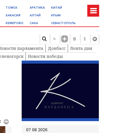
ТОМСК
АРКТИКА
КИТАЙ
ХАКАСИЯ
АЛТАЙ
КРЫМ
КЕМЕРОВО
САХА
СЕВАСТОПОЛЬ
Новости парламента
Донбасс
Лента дня
еленогорск
Новости победы
к
07 08 2026