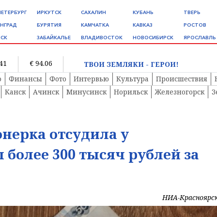
ПЕТЕРБУРГ
ИРКУТСК
САХАЛИН
КУБАНЬ
ТВЕРЬ
НГРАД
БУРЯТИЯ
КАМЧАТКА
КАВКАЗ
РОСТОВ
СК
ЗАБАЙКАЛЬЕ
ВЛАДИВОСТОК
НОВОСИБИРСК
ЯРОСЛАВЛЬ
.41
€ 94.06
ТВОИ ЗЕМЛЯКИ - ГЕРОИ!
о
Финансы
Фото
Интервью
Культура
Происшествия
Канск
Ачинск
Минусинск
Норильск
Железногорск
З
нерка отсудила у
более 300 тысяч рублей за
НИА-Красноярс