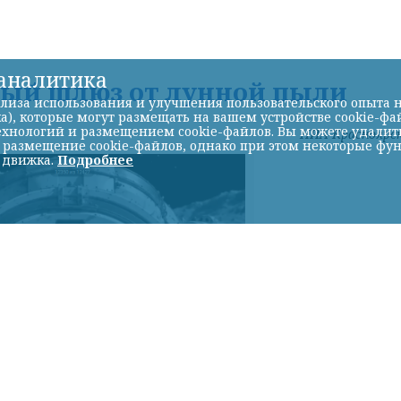
-аналитика
ный шлюз от лунной пыли
лиза использования и улучшения пользовательского опыта н
а), которые могут размещать на вашем устройстве cookie-фа
хнологий и размещением cookie-файлов. Вы можете удалить 
НИА-Красноярс
ь размещение cookie-файлов, однако при этом некоторые фу
 движка.
Подробнее