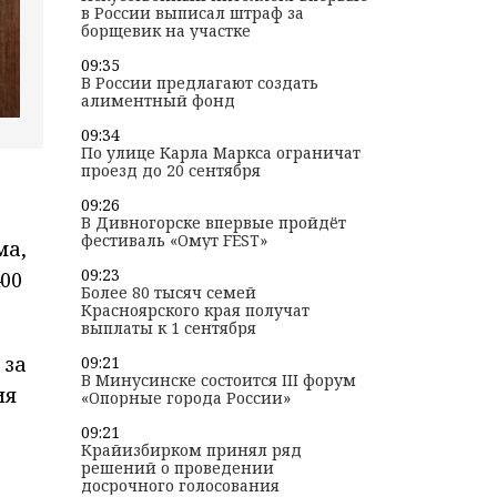
в России выписал штраф за
борщевик на участке
09:35
В России предлагают создать
алиментный фонд
09:34
По улице Карла Маркса​ ограничат
проезд до 20 сентября
09:26
В Дивногорске впервые пройдёт
фестиваль «Омут FEST»
ма,
09:23
00
Более 80 тысяч семей
Красноярского края получат
выплаты к 1 сентября
 за
09:21
В Минусинске состоится III форум
ия
«Опорные города России»
09:21
Крайизбирком принял ряд
решений о проведении
досрочного голосования