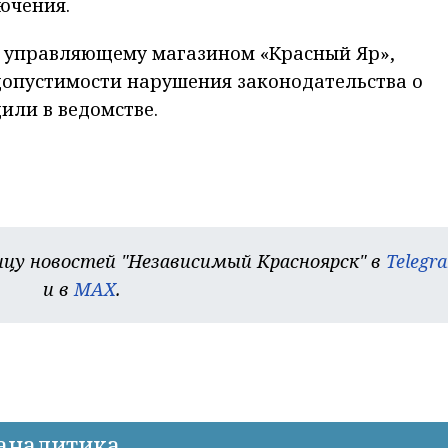
ючения.
, управляющему магазином «Красный Яр»,
допустимости нарушения законодательства о
или в ведомстве.
цу новостей "Независимый Красноярск" в
Telegr
и в
MAX
.
-аналитика