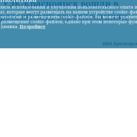
УЭК-Красноярск вошли в
лиза использования и улучшения пользовательского опыта н
а), которые могут размещать на вашем устройстве cookie-фа
ероссийских соревнованиях
хнологий и размещением cookie-файлов. Вы можете удалить 
ь размещение cookie-файлов, однако при этом некоторые фу
 движка.
Подробнее
НИА-Красноярс