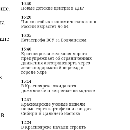
16:30
ине.
Новые детские центры в ДНР
16:20
на
Число особых экономических зон в
России вырастет до 64
16:05
чине
Катастрофа ВСУ за Волчанском
15:40
Красноярская железная дорога
предупреждает об ограничениях
движения автотранспорта через
железнодорожный переезд в
городе Уяре
к
13:14
В Красноярске ожидаются
дождливые и ветреные выходные
12:31
Красноярские ученые вывели
новые сорта картофеля и сои для
Сибири и Дальнего Востока
 В
12:24
В Красноярске начали строить