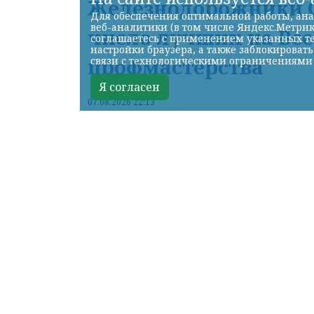
Железнодорожники С
Для обеспечения оптимальной работы, ана
веб-аналитики (в том числе Яндекс.Метрик
число лучших на Вс
соглашаетесь с применением указанных те
настройки браузера, а также заблокироват
профмастерства
связи с технологическими ограничениями
Я согласен
07.08.2026 22:13