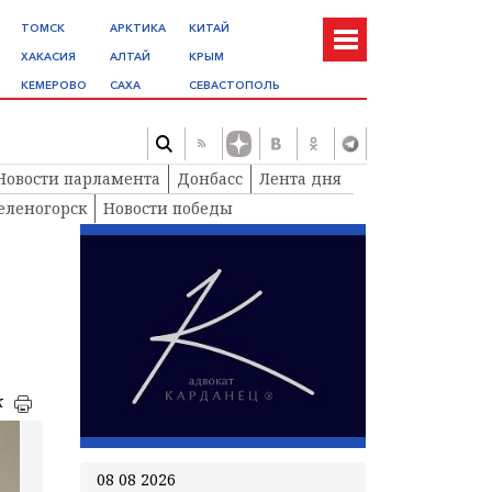
ТОМСК
АРКТИКА
КИТАЙ
ХАКАСИЯ
АЛТАЙ
КРЫМ
КЕМЕРОВО
САХА
СЕВАСТОПОЛЬ
Новости парламента
Донбасс
Лента дня
еленогорск
Новости победы
к
08 08 2026