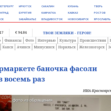
ПЕТЕРБУРГ
ИРКУТСК
САХАЛИН
КУБАНЬ
ТВЕРЬ
НГРАД
БУРЯТИЯ
КАМЧАТКА
КАВКАЗ
РОСТОВ
СК
ЗАБАЙКАЛЬЕ
ВЛАДИВОСТОК
НОВОСИБИРСК
ЯРОСЛАВЛЬ
.17
€ 94.84
ТВОИ ЗЕМЛЯКИ - ГЕРОИ!
о
Финансы
Фото
Интервью
Культура
Происшествия
Канск
Ачинск
Минусинск
Норильск
Железногорск
З
ермаркете баночка фасоли
в восемь раз
НИА-Красноярс