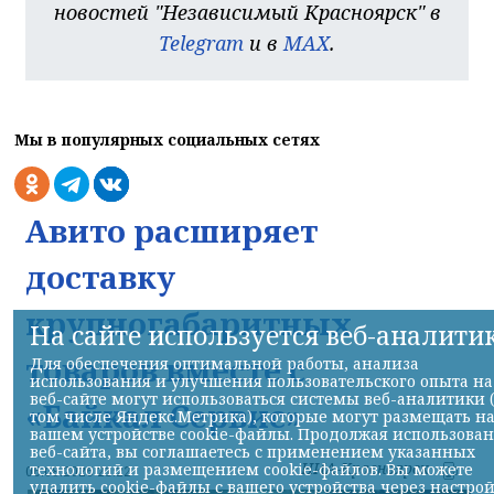
новостей "Независимый Красноярск" в
Telegram
и в
MAX
.
Мы в популярных социальных сетях
Авито расширяет
доставку
крупногабаритных
На сайте используется веб-аналити
товаров вместе с
Для обеспечения оптимальной работы, анализа
использования и улучшения пользовательского опыта на
веб-сайте могут использоваться системы веб-аналитики 
«Байкал Сервис»
том числе Яндекс.Метрика), которые могут размещать н
вашем устройстве cookie-файлы. Продолжая использова
веб-сайта, вы соглашаетесь с применением указанных
НИА-Красноярск
технологий и размещением cookie-файлов. Вы можете
06.08.2026 21:22
удалить cookie-файлы с вашего устройства через настро