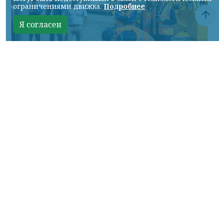
ограничениями движка.
Подробнее
Я согласен
Фото: АО «СУЭК-Хакасия»
КРАСНОЯРСКИЙ КРАЙ, /НИА-
КРАСНОЯРСК/. Специалисты Бородинского
погрузочно-транспортного управления
стали призёрами Всероссийских
соревнований профессионального
мастерства «Логистический Олимп»,