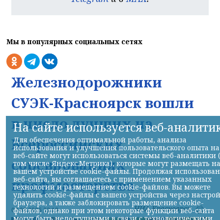
Мы в популярных социальных сетях
Железнодорожники
СУЭК-Красноярск вошли
в число лучших на
На сайте используется веб-аналити
Всероссийских
Для обеспечения оптимальной работы, анализа
использования и улучшения пользовательского опыта на
веб-сайте могут использоваться системы веб-аналитики 
соревнованиях
том числе Яндекс.Метрика), которые могут размещать н
вашем устройстве cookie-файлы. Продолжая использова
веб-сайта, вы соглашаетесь с применением указанных
профмастерства
технологий и размещением cookie-файлов. Вы можете
удалить cookie-файлы с вашего устройства через настро
браузера, а также заблокировать размещение cookie-
НИА-Красноярск
файлов, однако при этом некоторые функции веб-сайта
07.08.2026 22:13
могут быть недоступными в связи с технологическими