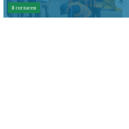
Я согласен
Фото: АО «СУЭК-Хакасия»
КРАСНОЯРСКИЙ КРАЙ, /НИА-
КРАСНОЯРСК/. Специалисты Бородинского
погрузочно-транспортного управления
стали призёрами Всероссийских
соревнований профессионального
мастерства «Логистический Олимп»,
которые прошли в Республике Хакасия.