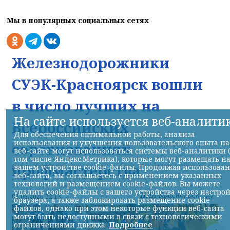
Мы в популярных социальных сетях
Железнодорожники
СУЭК-Красноярск вошли
в число лучших на
На сайте используется веб-аналити
Всероссийских
Для обеспечения оптимальной работы, анализа
использования и улучшения пользовательского опыта на
соревнованиях
веб-сайте могут использоваться системы веб-аналитики 
том числе Яндекс.Метрика), которые могут размещать н
профмастерства
вашем устройстве cookie-файлы. Продолжая использова
веб-сайта, вы соглашаетесь с применением указанных
технологий и размещением cookie-файлов. Вы можете
удалить cookie-файлы с вашего устройства через настро
НИА-Красноярск
07.08.2026 22:13
браузера, а также заблокировать размещение cookie-
файлов, однако при этом некоторые функции веб-сайта
могут быть недоступными в связи с технологическими
ограничениями движка.
Подробнее