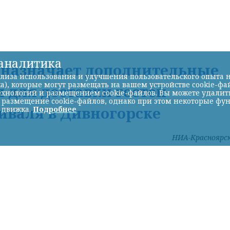
-аналитика
Д назначает дополнительные
лиза использования и улучшения пользовательского опыта н
а), которые могут размещать на вашем устройстве cookie-фа
 для доставки гостей
хнологий и размещением cookie-файлов. Вы можете удалить 
ь размещение cookie-файлов, однако при этом некоторые фу
иваля в Дивногорске
 движка.
Подробнее
НИА-Красноярс