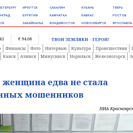
ПЕТЕРБУРГ
ИРКУТСК
САХАЛИН
КУБАНЬ
ТВЕРЬ
НГРАД
БУРЯТИЯ
КАМЧАТКА
КАВКАЗ
РОСТОВ
СК
ЗАБАЙКАЛЬЕ
ВЛАДИВОСТОК
НОВОСИБИРСК
ЯРОСЛАВЛЬ
.41
€ 94.06
ТВОИ ЗЕМЛЯКИ - ГЕРОИ!
о
Финансы
Фото
Интервью
Культура
Происшествия
Канск
Ачинск
Минусинск
Норильск
Железногорск
З
 женщина едва не стала
нных мошенников
НИА-Красноярс