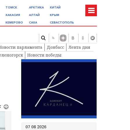
ТОМСК
АРКТИКА
КИТАЙ
ХАКАСИЯ
АЛТАЙ
КРЫМ
КЕМЕРОВО
САХА
СЕВАСТОПОЛЬ
Новости парламента
Донбасс
Лента дня
еленогорск
Новости победы
к
07 08 2026