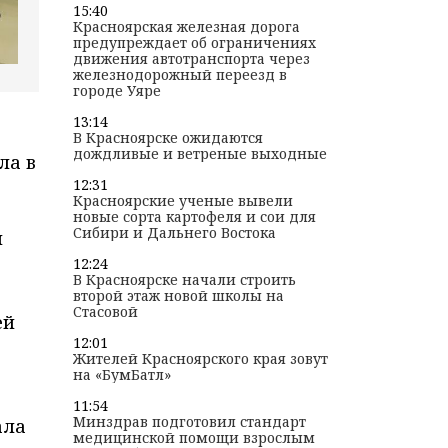
15:40
Красноярская железная дорога
предупреждает об ограничениях
движения автотранспорта через
железнодорожный переезд в
городе Уяре
13:14
В Красноярске ожидаются
дождливые и ветреные выходные
ла в
12:31
Красноярские ученые вывели
новые сорта картофеля и сои для
Сибири и Дальнего Востока
й
12:24
В Красноярске начали строить
второй этаж новой школы на
Стасовой
ей
12:01
Жителей Красноярского края зовут
на «БумБатл»
11:54
Минздрав подготовил стандарт
ала
медицинской помощи взрослым