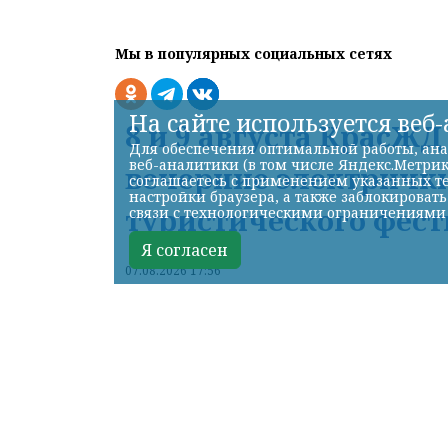
Мы в популярных социальных сетях
На сайте используется веб
8 и 9 августа КрасЖ
Для обеспечения оптимальной работы, ана
веб-аналитики (в том числе Яндекс.Метрик
вечерние электрички
соглашаетесь с применением указанных те
настройки браузера, а также заблокироват
туристического фест
связи с технологическими ограничениями
Я согласен
07.08.2026 17:56