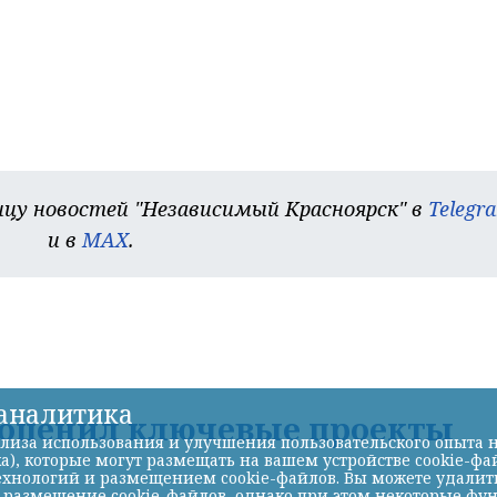
цу новостей "Независимый Красноярск" в
Telegr
и в
MAX
.
-аналитика
 оценил ключевые проекты
лиза использования и улучшения пользовательского опыта н
а), которые могут размещать на вашем устройстве cookie-фа
хнологий и размещением cookie-файлов. Вы можете удалить 
ь размещение cookie-файлов, однако при этом некоторые фу