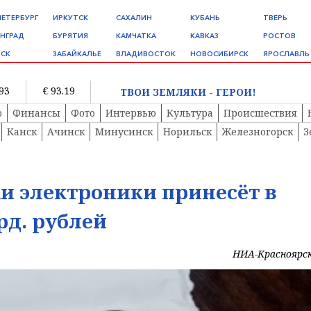
ПЕТЕРБУРГ
ИРКУТСК
САХАЛИН
КУБАНЬ
ТВЕРЬ
НГРАД
БУРЯТИЯ
КАМЧАТКА
КАВКАЗ
РОСТОВ
СК
ЗАБАЙКАЛЬЕ
ВЛАДИВОСТОК
НОВОСИБИРСК
ЯРОСЛАВЛЬ
.93
€ 93.19
ТВОИ ЗЕМЛЯКИ - ГЕРОИ!
о
Финансы
Фото
Интервью
Культура
Происшествия
Канск
Ачинск
Минусинск
Норильск
Железногорск
З
и электроники принесёт в
рд. рублей
НИА-Красноярс