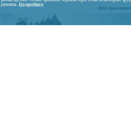
 движка.
Подробнее
НИА-Красноярс