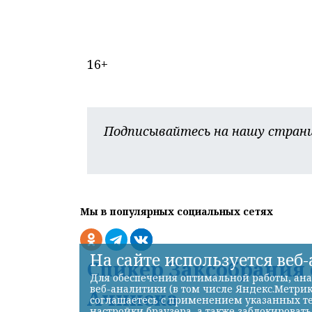
16+
Подписывайтесь на нашу страни
Мы в популярных социальных сетях
На сайте используется веб
Спикер Заксобрания
Для обеспечения оптимальной работы, ана
веб-аналитики (в том числе Яндекс.Метрик
Ачинска
соглашаетесь с применением указанных те
настройки браузера, а также заблокироват