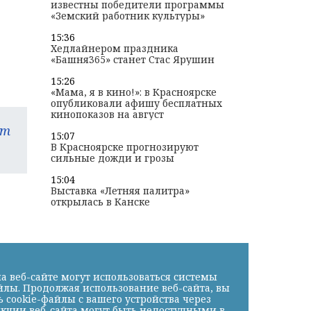
известны победители программы
«Земский работник культуры»
15:36
Хедлайнером праздника
«Башня365» станет Стас Ярушин
15:26
«Мама, я в кино!»: в Красноярске
опубликовали афишу бесплатных
кинопоказов на август
am
15:07
В Красноярске прогнозируют
сильные дожди и грозы
15:04
Выставка «Летняя палитра»
открылась в Канске
а веб-сайте могут использоваться системы
йлы. Продолжая использование веб-сайта, вы
cookie-файлы с вашего устройства через
нкции веб-сайта могут быть недоступными в