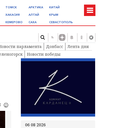
ТОМСК
АРКТИКА
КИТАЙ
ХАКАСИЯ
АЛТАЙ
КРЫМ
КЕМЕРОВО
САХА
СЕВАСТОПОЛЬ
Новости парламента
Донбасс
Лента дня
еленогорск
Новости победы
к
06 08 2026