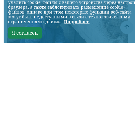
удалить cookie-файлы с вашего устройства через настро
браузера, а также заблокировать размещение cookie-
файлов, однако при этом некоторые функции веб-сайта
могут быть недоступными в связи с технологическими
ограничениями движка.
Подробнее
Я согласен
Фото: официальный сайт администрации Красноярска
КРАСНОЯРСКИЙ КРАЙ, /НИА-КРАСНОЯРСК/.
Во время подготовки к отопительному
сезону особое внимание в этом году
уделяют домам, жители которых прошлой
зимой жаловались на холод в квартирах.