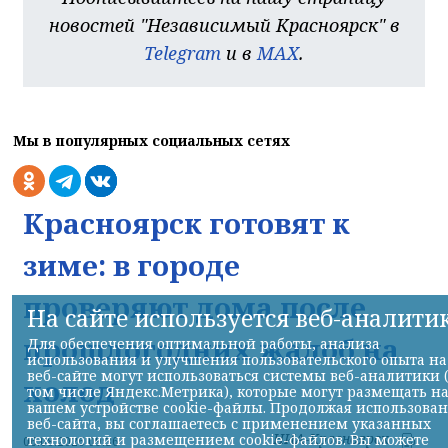
новостей "Независимый Красноярск" в
Telegram
и в
MAX
.
Мы в популярных социальных сетях
Красноярск готовят к
зиме: в городе
проверяют дома после
На сайте используется веб-аналити
прошлогодних жалоб на
Для обеспечения оптимальной работы, анализа
использования и улучшения пользовательского опыта на
веб-сайте могут использоваться системы веб-аналитики 
холод
том числе Яндекс.Метрика), которые могут размещать н
вашем устройстве cookie-файлы. Продолжая использова
веб-сайта, вы соглашаетесь с применением указанных
НИА-Красноярск
технологий и размещением cookie-файлов. Вы можете
06.08.2026 09:36