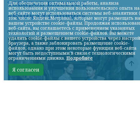
товаров вместе с
Для обеспечения оптимальной работы, анализа
использования и улучшения пользовательского опыта на
веб-сайте могут использоваться системы веб-аналитики 
«Байкал Сервис»
том числе Яндекс.Метрика), которые могут размещать н
вашем устройстве cookie-файлы. Продолжая использова
веб-сайта, вы соглашаетесь с применением указанных
НИА-Красноярск
06.08.2026 21:22
технологий и размещением cookie-файлов. Вы можете
удалить cookie-файлы с вашего устройства через настро
браузера, а также заблокировать размещение cookie-
файлов, однако при этом некоторые функции веб-сайта
могут быть недоступными в связи с технологическими
ограничениями движка.
Подробнее
Я согласен
Фото предоставлено пресс-службой "Байкал Сервис"
КРАСНОЯРСКИЙ КРАЙ, /НИА-КРАСНОЯРСК/.