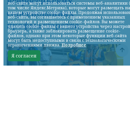
Всероссийских
веб-сайте могут использоваться системы веб-аналитики 
том числе Яндекс.Метрика), которые могут размещать н
соревнованиях
вашем устройстве cookie-файлы. Продолжая использова
веб-сайта, вы соглашаетесь с применением указанных
технологий и размещением cookie-файлов. Вы можете
профмастерства
удалить cookie-файлы с вашего устройства через настро
браузера, а также заблокировать размещение cookie-
файлов, однако при этом некоторые функции веб-сайта
НИА-Красноярск
могут быть недоступными в связи с технологическими
07.08.2026 22:13
ограничениями движка.
Подробнее
Я согласен
Фото: АО «СУЭК-Хакасия»