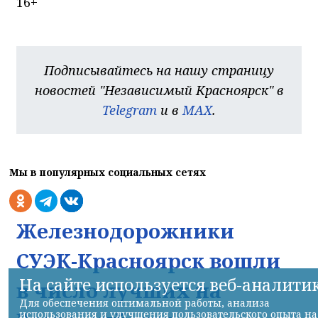
16+
Подписывайтесь на нашу страницу
новостей "Независимый Красноярск" в
Telegram
и в
MAX
.
Мы в популярных социальных сетях
Железнодорожники
СУЭК-Красноярск вошли
На сайте используется веб-аналити
в число лучших на
Для обеспечения оптимальной работы, анализа
использования и улучшения пользовательского опыта на