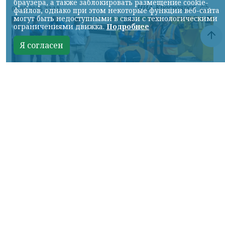
браузера, а также заблокировать размещение cookie-
НИА-Красноярск
07.08.2026 22:13
файлов, однако при этом некоторые функции веб-сайта
могут быть недоступными в связи с технологическими
ограничениями движка.
Подробнее
Я согласен
Фото: АО «СУЭК-Хакасия»
КРАСНОЯРСКИЙ КРАЙ, /НИА-
КРАСНОЯРСК/. Специалисты Бородинского
погрузочно-транспортного управления
стали призёрами Всероссийских