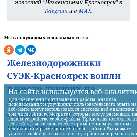
новостей "Независимый Красноярск" в
Telegram
и в
MAX
.
Мы в популярных социальных сетях
Железнодорожники
СУЭК-Красноярск вошли
в число лучших на
На сайте используется веб-аналити
Всероссийских
Для обеспечения оптимальной работы, анализа
использования и улучшения пользовательского опыта на
веб-сайте могут использоваться системы веб-аналитики 
соревнованиях
том числе Яндекс.Метрика), которые могут размещать н
вашем устройстве cookie-файлы. Продолжая использова
веб-сайта, вы соглашаетесь с применением указанных
профмастерства
технологий и размещением cookie-файлов. Вы можете
удалить cookie-файлы с вашего устройства через настро