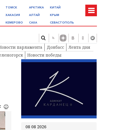
ТОМСК
АРКТИКА
КИТАЙ
ХАКАСИЯ
АЛТАЙ
КРЫМ
КЕМЕРОВО
САХА
СЕВАСТОПОЛЬ
Новости парламента
Донбасс
Лента дня
еленогорск
Новости победы
к
08 08 2026