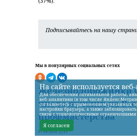
(37%).
Подписывайтесь на нашу страни
Мы в популярных социальных сетях
На сайте используется веб
Железнодорожники С
Для обеспечения оптимальной работы, ана
веб-аналитики (в том числе Яндекс.Метрик
число лучших на Вс
соглашаетесь с применением указанных те
настройки браузера, а также заблокироват
профмастерства
связи с технологическими ограничениями
Я согласен
07.08.2026 22:13