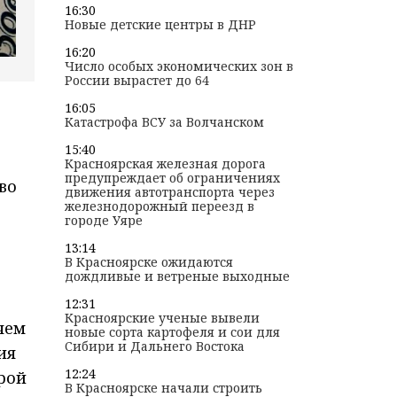
16:30
Новые детские центры в ДНР
16:20
Число особых экономических зон в
России вырастет до 64
16:05
Катастрофа ВСУ за Волчанском
15:40
Красноярская железная дорога
предупреждает об ограничениях
во
движения автотранспорта через
железнодорожный переезд в
городе Уяре
13:14
В Красноярске ожидаются
дождливые и ветреные выходные
12:31
Красноярские ученые вывели
чем
новые сорта картофеля и сои для
Сибири и Дальнего Востока
ия
12:24
рой
В Красноярске начали строить