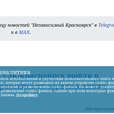
цу новостей "Независимый Красноярск" в
Telegr
и в
MAX
.
-аналитика
УЭК-Красноярск вошли в
лиза использования и улучшения пользовательского опыта н
а), которые могут размещать на вашем устройстве cookie-фа
ероссийских соревнованиях
хнологий и размещением cookie-файлов. Вы можете удалить 
ь размещение cookie-файлов, однако при этом некоторые фу
 движка.
Подробнее
НИА-Красноярс