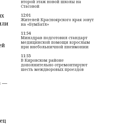
второй этаж новой школы на
Стасовой
их
12:01
Жителей Красноярского края зовут
или
на «БумБатл»
11:54
Минздрав подготовил стандарт
медицинской помощи взрослым
ей
при внебольничной пневмонии
11:53
В Кировском районе
дополнительно отремонтируют
шесть междворовых проездов
в —
дец