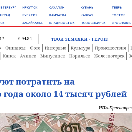
ПЕТЕРБУРГ
ИРКУТСК
САХАЛИН
КУБАНЬ
ТВЕРЬ
НГРАД
БУРЯТИЯ
КАМЧАТКА
КАВКАЗ
РОСТОВ
СК
ЗАБАЙКАЛЬЕ
ВЛАДИВОСТОК
НОВОСИБИРСК
ЯРОСЛАВЛЬ
.17
€ 94.84
ТВОИ ЗЕМЛЯКИ - ГЕРОИ!
о
Финансы
Фото
Интервью
Культура
Происшествия
Канск
Ачинск
Минусинск
Норильск
Железногорск
З
ют потратить на
 года около 14 тысяч рублей
НИА-Красноярс