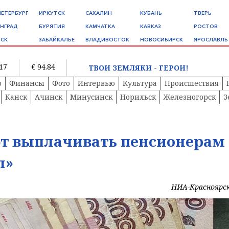
ПЕТЕРБУРГ
ИРКУТСК
САХАЛИН
КУБАНЬ
ТВЕРЬ
НГРАД
БУРЯТИЯ
КАМЧАТКА
КАВКАЗ
РОСТОВ
СК
ЗАБАЙКАЛЬЕ
ВЛАДИВОСТОК
НОВОСИБИРСК
ЯРОСЛАВЛЬ
.17
€ 94.84
ТВОИ ЗЕМЛЯКИ - ГЕРОИ!
о
Финансы
Фото
Интервью
Культура
Происшествия
Канск
Ачинск
Минусинск
Норильск
Железногорск
З
ют выплачивать пенсионерам
л»
НИА-Красноярс