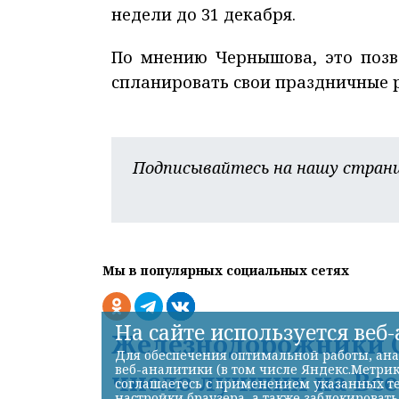
недели до 31 декабря.
По мнению Чернышова, это позв
спланировать свои праздничные 
Подписывайтесь на нашу страни
Мы в популярных социальных сетях
На сайте используется веб
Железнодорожники С
Для обеспечения оптимальной работы, ана
веб-аналитики (в том числе Яндекс.Метрик
число лучших на Вс
соглашаетесь с применением указанных те
настройки браузера, а также заблокироват