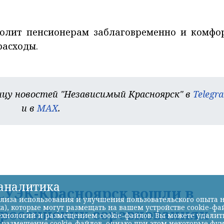
олит пенсионерам заблаговременно и комфо
расходы.
цу новостей "Независимый Красноярск" в
Telegr
и в
MAX
.
-аналитика
УЭК-Красноярск вошли в
лиза использования и улучшения пользовательского опыта н
а), которые могут размещать на вашем устройстве cookie-фа
ероссийских соревнованиях
хнологий и размещением cookie-файлов. Вы можете удалить 
ь размещение cookie-файлов, однако при этом некоторые фу