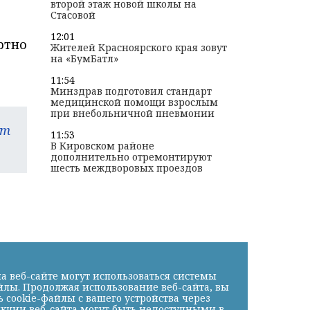
второй этаж новой школы на
Стасовой
12:01
ртно
Жителей Красноярского края зовут
на «БумБатл»
11:54
Минздрав подготовил стандарт
медицинской помощи взрослым
при внебольничной пневмонии
am
11:53
В Кировском районе
дополнительно отремонтируют
шесть междворовых проездов
а веб-сайте могут использоваться системы
йлы. Продолжая использование веб-сайта, вы
cookie-файлы с вашего устройства через
нкции веб-сайта могут быть недоступными в