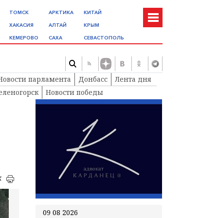
ТОМСК
АРКТИКА
КИТАЙ
ХАКАСИЯ
АЛТАЙ
КРЫМ
КЕМЕРОВО
САХА
СЕВАСТОПОЛЬ
Новости парламента
Донбасс
Лента дня
еленогорск
Новости победы
к
09 08 2026