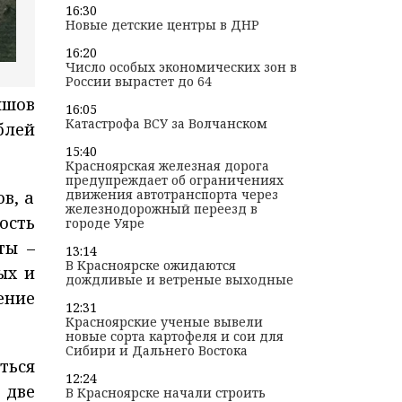
16:30
Новые детские центры в ДНР
16:20
Число особых экономических зон в
России вырастет до 64
ышов
16:05
Катастрофа ВСУ за Волчанском
блей
15:40
Красноярская железная дорога
предупреждает об ограничениях
движения автотранспорта через
в, а
железнодорожный переезд в
ость
городе Уяре
ты –
13:14
В Красноярске ожидаются
ых и
дождливые и ветреные выходные
ение
12:31
Красноярские ученые вывели
новые сорта картофеля и сои для
Сибири и Дальнего Востока
ться
12:24
 две
В Красноярске начали строить