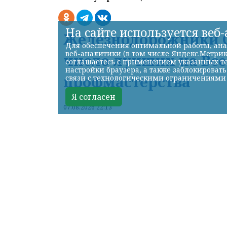
На сайте используется веб
Железнодорожники С
Для обеспечения оптимальной работы, ана
веб-аналитики (в том числе Яндекс.Метрик
число лучших на Вс
соглашаетесь с применением указанных те
настройки браузера, а также заблокироват
профмастерства
связи с технологическими ограничениями
Я согласен
07.08.2026 22:13