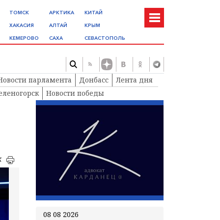
ТОМСК
АРКТИКА
КИТАЙ
ХАКАСИЯ
АЛТАЙ
КРЫМ
КЕМЕРОВО
САХА
СЕВАСТОПОЛЬ
Новости парламента
Донбасс
Лента дня
еленогорск
Новости победы
к
08 08 2026