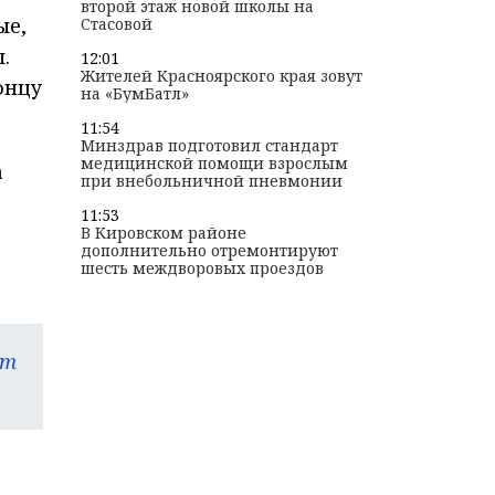
второй этаж новой школы на
ые,
Стасовой
.
12:01
Жителей Красноярского края зовут
онцу
на «БумБатл»
11:54
Минздрав подготовил стандарт
медицинской помощи взрослым
а
при внебольничной пневмонии
11:53
В Кировском районе
дополнительно отремонтируют
шесть междворовых проездов
am