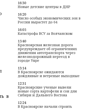
16:30
Новые детские центры в ДНР
о
16:20
Число особых экономических зон в
России вырастет до 64
16:05
Катастрофа ВСУ за Волчанском
15:40
Красноярская железная дорога
предупреждает об ограничениях
движения автотранспорта через
железнодорожный переезд в
городе Уяре
13:14
л
В Красноярске ожидаются
дождливые и ветреные выходные
12:31
Красноярские ученые вывели
новые сорта картофеля и сои для
Сибири и Дальнего Востока
ть в
12:24
В Красноярске начали строить