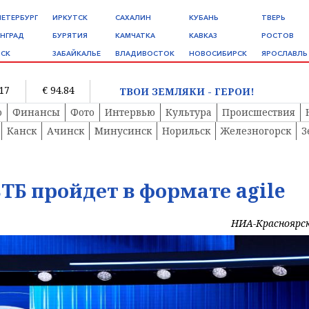
ПЕТЕРБУРГ
ИРКУТСК
САХАЛИН
КУБАНЬ
ТВЕРЬ
НГРАД
БУРЯТИЯ
КАМЧАТКА
КАВКАЗ
РОСТОВ
СК
ЗАБАЙКАЛЬЕ
ВЛАДИВОСТОК
НОВОСИБИРСК
ЯРОСЛАВЛЬ
.17
€ 94.84
ТВОИ ЗЕМЛЯКИ - ГЕРОИ!
о
Финансы
Фото
Интервью
Культура
Происшествия
Канск
Ачинск
Минусинск
Норильск
Железногорск
З
ТБ пройдет в формате agile
НИА-Красноярс