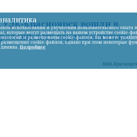
-аналитика
УЭК-Красноярск вошли в
лиза использования и улучшения пользовательского опыта н
а), которые могут размещать на вашем устройстве cookie-фа
ероссийских соревнованиях
хнологий и размещением cookie-файлов. Вы можете удалить 
ь размещение cookie-файлов, однако при этом некоторые фу
 движка.
Подробнее
НИА-Красноярс