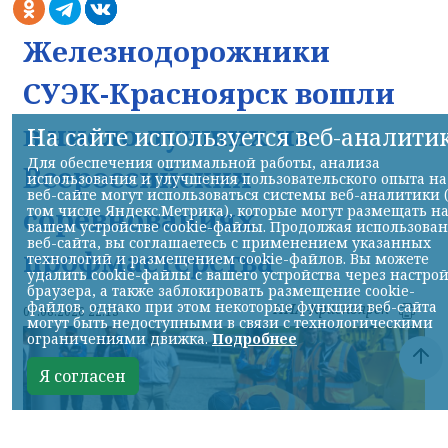
Железнодорожники
СУЭК-Красноярск вошли
в число лучших на
На сайте используется веб-аналити
Для обеспечения оптимальной работы, анализа
Всероссийских
использования и улучшения пользовательского опыта на
веб-сайте могут использоваться системы веб-аналитики 
соревнованиях
том числе Яндекс.Метрика), которые могут размещать н
вашем устройстве cookie-файлы. Продолжая использова
веб-сайта, вы соглашаетесь с применением указанных
профмастерства
технологий и размещением cookie-файлов. Вы можете
удалить cookie-файлы с вашего устройства через настро
браузера, а также заблокировать размещение cookie-
файлов, однако при этом некоторые функции веб-сайта
НИА-Красноярск
07.08.2026 22:13
могут быть недоступными в связи с технологическими
ограничениями движка.
Подробнее
Я согласен