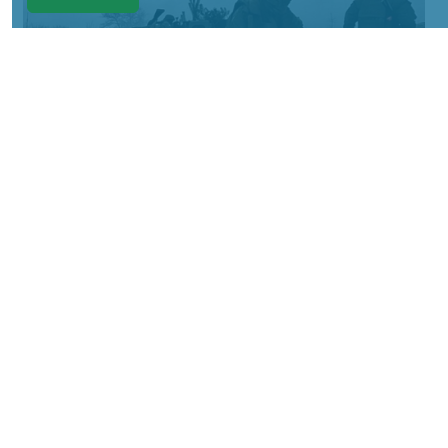
Фото Минобороны России
КРАСНОЯРСКИЙ КРАЙ, /НИА-КРАСНОЯРСК/.
Сумское направление: продолжаются бои
за Уланово и в районе Вольной Слободы.
Идет наступление армии России в
районах поселков Хотень, Писаревке,
южнее Иволжанского и в районе Марьино.
На Донбассе в Краснолиманском
направлении основное внимание
российских войск сосредоточено на