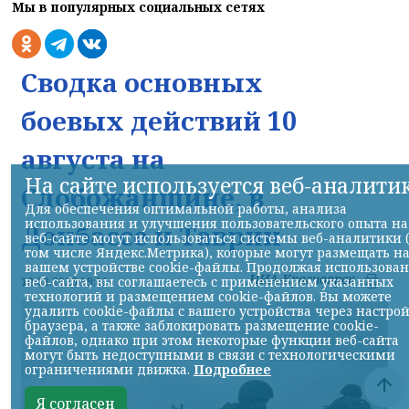
Мы в популярных социальных сетях
Сводка основных
боевых действий 10
августа на
На сайте используется веб-аналити
Слобожанщине, в
Для обеспечения оптимальной работы, анализа
использования и улучшения пользовательского опыта на
Донбассе и Таврии
веб-сайте могут использоваться системы веб-аналитики 
том числе Яндекс.Метрика), которые могут размещать н
вашем устройстве cookie-файлы. Продолжая использова
НИА-Красноярск
веб-сайта, вы соглашаетесь с применением указанных
10.08.2026 19:11
технологий и размещением cookie-файлов. Вы можете
удалить cookie-файлы с вашего устройства через настро
браузера, а также заблокировать размещение cookie-
файлов, однако при этом некоторые функции веб-сайта
могут быть недоступными в связи с технологическими
ограничениями движка.
Подробнее
Я согласен