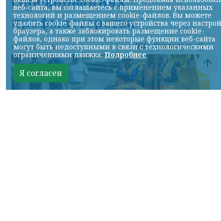
соревнованиях
веб-сайта, вы соглашаетесь с применением указанных
технологий и размещением cookie-файлов. Вы можете
профмастерства
удалить cookie-файлы с вашего устройства через настро
браузера, а также заблокировать размещение cookie-
файлов, однако при этом некоторые функции веб-сайта
НИА-Красноярск
могут быть недоступными в связи с технологическими
07.08.2026 22:13
ограничениями движка.
Подробнее
Я согласен
Фото: АО «СУЭК-Хакасия»
КРАСНОЯРСКИЙ КРАЙ, /НИА-