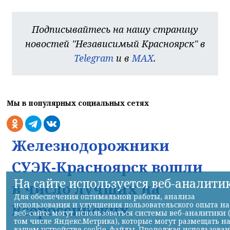
Подписывайтесь на нашу страницу
новостей "Независимый Красноярск" в
Telegram
и в
MAX
.
Мы в популярных социальных сетях
Железнодорожники
СУЭК-Красноярск вошли
На сайте используется веб-аналити
в число лучших на
Для обеспечения оптимальной работы, анализа
использования и улучшения пользовательского опыта на
Всероссийских
веб-сайте могут использоваться системы веб-аналитики 
том числе Яндекс.Метрика), которые могут размещать н
вашем устройстве cookie-файлы. Продолжая использова