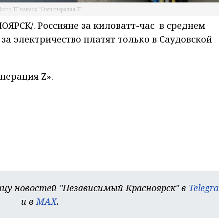
Фото ТГ-канала "Спецоперация Z"
ЯРСК/. Россияне за киловатт-час в среднем
е за электричество платят только в Саудовской
перация Z».
цу новостей "Независимый Красноярск" в
Telegr
и в
MAX
.