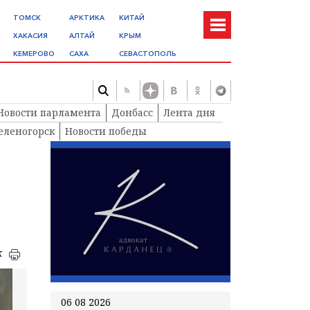
ТОМСК
АРКТИКА
КИТАЙ
ХАКАСИЯ
АЛТАЙ
КРЫМ
КЕМЕРОВО
САХА
СЕВАСТОПОЛЬ
Новости парламента
Донбасс
Лента дня
еленогорск
Новости победы
к
06 08 2026