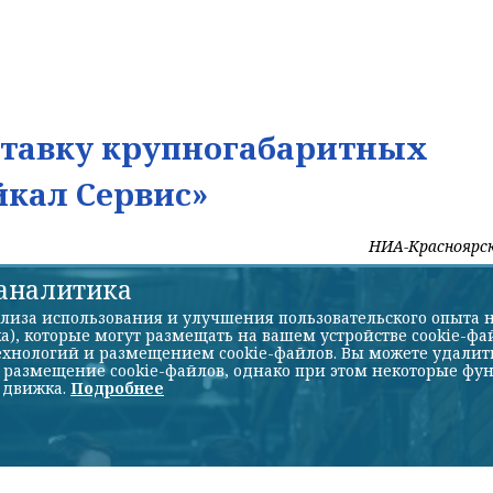
ставку крупногабаритных
йкал Сервис»
НИА-Красноярс
-аналитика
лиза использования и улучшения пользовательского опыта н
а), которые могут размещать на вашем устройстве cookie-фа
хнологий и размещением cookie-файлов. Вы можете удалить 
ь размещение cookie-файлов, однако при этом некоторые фу
 движка.
Подробнее