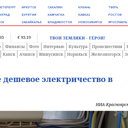
ПЕТЕРБУРГ
ИРКУТСК
САХАЛИН
КУБАНЬ
ТВЕРЬ
НГРАД
БУРЯТИЯ
КАМЧАТКА
КАВКАЗ
РОСТОВ
СК
ЗАБАЙКАЛЬЕ
ВЛАДИВОСТОК
НОВОСИБИРСК
ЯРОСЛАВЛЬ
.93
€ 93.19
ТВОИ ЗЕМЛЯКИ - ГЕРОИ!
о
Финансы
Фото
Интервью
Культура
Происшествия
Канск
Ачинск
Минусинск
Норильск
Железногорск
З
е дешевое электричество в
НИА-Красноярс