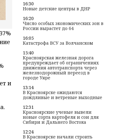
16:30
Новые детские центры в ДНР
16:20
Число особых экономических зон в
России вырастет до 64
 37%
16:05
мние
Катастрофа ВСУ за Волчанском
15:40
Красноярская железная дорога
предупреждает об ограничениях
6%
движения автотранспорта через
железнодорожный переезд в
городе Уяре
ет и
13:14
В Красноярске ожидаются
дождливые и ветреные выходные
а.
12:31
Красноярские ученые вывели
новые сорта картофеля и сои для
Сибири и Дальнего Востока
12:24
В Красноярске начали строить