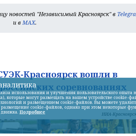
цу новостей "Независимый Красноярск" в
Telegr
и в
MAX
.
УЭК-Красноярск вошли в
-аналитика
ероссийских соревнованиях
лиза использования и улучшения пользовательского опыта н
а), которые могут размещать на вашем устройстве cookie-фа
хнологий и размещением cookie-файлов. Вы можете удалить 
ь размещение cookie-файлов, однако при этом некоторые фу
 движка.
Подробнее
НИА-Красноярс