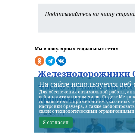
Подписывайтесь на нашу страни
Мы в популярных социальных сетях
Железнодорожники С
На сайте используется веб
число лучших на Вс
Для обеспечения оптимальной работы, ана
профмастерства
веб-аналитики (в том числе Яндекс.Метрик
соглашаетесь с применением указанных те
настройки браузера, а также заблокироват
связи с технологическими ограничениями
07.08.2026 22:13
Я согласен