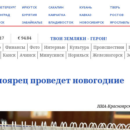
ПЕТЕРБУРГ
ИРКУТСК
САХАЛИН
КУБАНЬ
ТВЕРЬ
НГРАД
БУРЯТИЯ
КАМЧАТКА
КАВКАЗ
РОСТОВ
СК
ЗАБАЙКАЛЬЕ
ВЛАДИВОСТОК
НОВОСИБИРСК
ЯРОСЛАВЛЬ
.17
€ 94.84
ТВОИ ЗЕМЛЯКИ - ГЕРОИ!
о
Финансы
Фото
Интервью
Культура
Происшествия
Канск
Ачинск
Минусинск
Норильск
Железногорск
З
оярец проведет новогодние
НИА-Красноярс