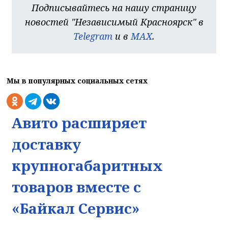
Подписывайтесь на нашу страницу
новостей "Независимый Красноярск" в
Telegram
и в
MAX
.
Мы в популярных социальных сетях
Авито расширяет
доставку
На сайте используется веб-аналити
крупногабаритных
Для обеспечения оптимальной работы, анализа
использования и улучшения пользовательского опыта на
товаров вместе с
веб-сайте могут использоваться системы веб-аналитики 
том числе Яндекс.Метрика), которые могут размещать н
«Байкал Сервис»
вашем устройстве cookie-файлы. Продолжая использова
веб-сайта, вы соглашаетесь с применением указанных
технологий и размещением cookie-файлов. Вы можете