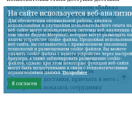
через транспортную компанию «Байкал
Сервис». Новый логистический партнер
позволит безопасно отправлять и
получать крупные грузы более чем в ста
городах России.
Для отправки и получения заказа
пользователю необходимо выбрать
терминал «Байкал Сервис» при
оформлении доставки, приехать в него с
паспортом и показать сотруднику
транспортной компании штрихкод из
приложения Авито. Через этот же
терминал покупатель сможет получить
заказ.