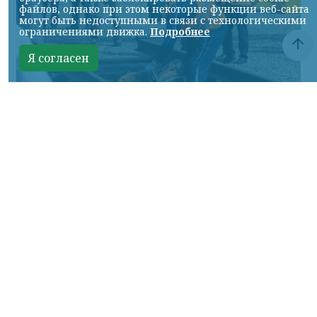
файлов, однако при этом некоторые функции веб-сайта
могут быть недоступными в связи с технологическими
ограничениями движка.
Подробнее
Я согласен
Фото: АО «СУЭК-Хакасия»
КРАСНОЯРСКИЙ КРАЙ, /НИА-
КРАСНОЯРСК/. Специалисты Бородинского
погрузочно-транспортного управления
стали призёрами Всероссийских
соревнований профессионального
мастерства «Логистический Олимп»,
которые прошли в Республике Хакасия.