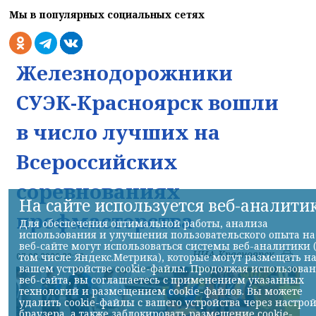
Мы в популярных социальных сетях
Железнодорожники
СУЭК-Красноярск вошли
в число лучших на
Всероссийских
соревнованиях
На сайте используется веб-аналити
профмастерства
Для обеспечения оптимальной работы, анализа
использования и улучшения пользовательского опыта на
веб-сайте могут использоваться системы веб-аналитики 
НИА-Красноярск
07.08.2026 22:13
том числе Яндекс.Метрика), которые могут размещать н
вашем устройстве cookie-файлы. Продолжая использова
веб-сайта, вы соглашаетесь с применением указанных
технологий и размещением cookie-файлов. Вы можете
удалить cookie-файлы с вашего устройства через настро
браузера, а также заблокировать размещение cookie-