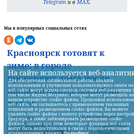
Telegram
и в
MAX
.
Мы в популярных социальных сетях
Красноярск готовят к
зиме: в городе
На сайте используется веб-аналити
проверяют дома после
Для обеспечения оптимальной работы, анализа
использования и улучшения пользовательского опыта на
прошлогодних жалоб на
веб-сайте могут использоваться системы веб-аналитики 
том числе Яндекс.Метрика), которые могут размещать н
вашем устройстве cookie-файлы. Продолжая использова
холод
веб-сайта, вы соглашаетесь с применением указанных
технологий и размещением cookie-файлов. Вы можете
удалить cookie-файлы с вашего устройства через настро
НИА-Красноярск
06.08.2026 09:36
браузера, а также заблокировать размещение cookie-
файлов, однако при этом некоторые функции веб-сайта
могут быть недоступными в связи с технологическими
ограничениями движка.
Подробнее