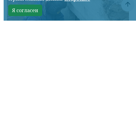
Я согласен
Фото: официальный сайт администрации Красноярска
КРАСНОЯРСКИЙ КРАЙ, /НИА-КРАСНОЯРСК/.
Во время подготовки к отопительному
сезону особое внимание в этом году
уделяют домам, жители которых прошлой
зимой жаловались на холод в квартирах.
Так, к началу отопительного сезона