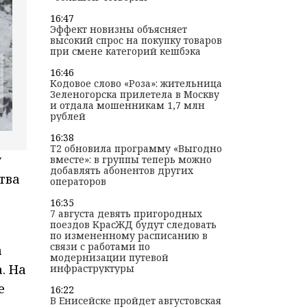
16:47
Эффект новизны объясняет
высокий спрос на покупку товаров
при смене категорий кешбэка
16:46
Кодовое слово «Роза»: жительница
Зеленогорска прилетела в Москву
и отдала мошенникам 1,7 млн
рублей
16:38
T2 обновила программу «Выгодно
у
вместе»: в группы теперь можно
добавлять абонентов других
тва
операторов
16:35
7 августа девять пригородных
поездов КрасЖД будут следовать
по измененному расписанию в
связи с работами по
а
модернизации путевой
. На
инфраструктуры
е
16:22
В Енисейске пройдет августовская