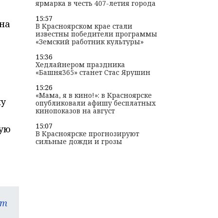
ярмарка в честь 407-летия города
15:57
 на
В Красноярском крае стали
известны победители программы
«Земский работник культуры»
15:36
Хедлайнером праздника
«Башня365» станет Стас Ярушин
15:26
«Мама, я в кино!»: в Красноярске
му
опубликовали афишу бесплатных
кинопоказов на август
15:07
ную
В Красноярске прогнозируют
сильные дожди и грозы
am