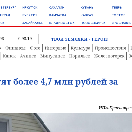
ПЕТЕРБУРГ
ИРКУТСК
САХАЛИН
КУБАНЬ
ТВЕРЬ
НГРАД
БУРЯТИЯ
КАМЧАТКА
КАВКАЗ
РОСТОВ
СК
ЗАБАЙКАЛЬЕ
ВЛАДИВОСТОК
НОВОСИБИРСК
ЯРОСЛАВЛЬ
.93
€ 93.19
ТВОИ ЗЕМЛЯКИ - ГЕРОИ!
о
Финансы
Фото
Интервью
Культура
Происшествия
Канск
Ачинск
Минусинск
Норильск
Железногорск
З
т более 4,7 млн рублей за
НИА-Красноярс