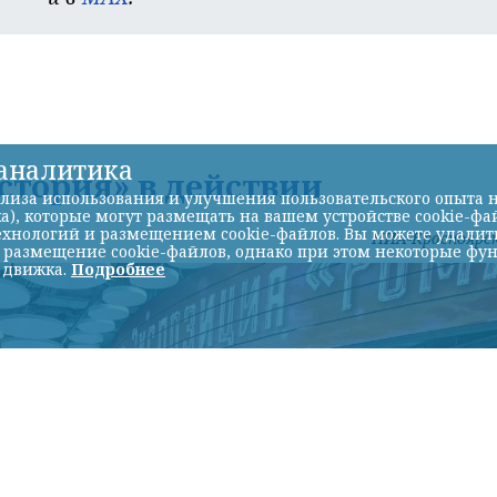
-аналитика
история» в действии
лиза использования и улучшения пользовательского опыта н
а), которые могут размещать на вашем устройстве cookie-фа
хнологий и размещением cookie-файлов. Вы можете удалить 
НИА-Красноярс
ь размещение cookie-файлов, однако при этом некоторые фу
 движка.
Подробнее