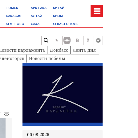
ТОМСК
АРКТИКА
КИТАЙ
ХАКАСИЯ
АЛТАЙ
КРЫМ
КЕМЕРОВО
САХА
СЕВАСТОПОЛЬ
Новости парламента
Донбасс
Лента дня
еленогорск
Новости победы
к
06 08 2026