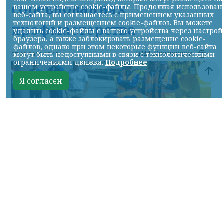
соревнованиях
вашем устройстве cookie-файлы. Продолжая использова
веб-сайта, вы соглашаетесь с применением указанных
технологий и размещением cookie-файлов. Вы можете
профмастерства
удалить cookie-файлы с вашего устройства через настро
браузера, а также заблокировать размещение cookie-
файлов, однако при этом некоторые функции веб-сайта
НИА-Красноярск
могут быть недоступными в связи с технологическими
07.08.2026 22:13
ограничениями движка.
Подробнее
Я согласен
Фото: АО «СУЭК-Хакасия»
КРАСНОЯРСКИЙ КРАЙ, /НИА-