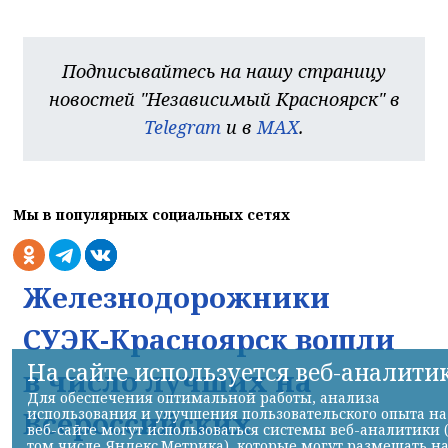
Подписывайтесь на нашу страницу
новостей "Независимый Красноярск" в
Telegram
и в
MAX
.
Мы в популярных социальных сетях
Железнодорожники
СУЭК-Красноярск вошли
На сайте используется веб-аналити
в число лучших на
Для обеспечения оптимальной работы, анализа
использования и улучшения пользовательского опыта на
Всероссийских
веб-сайте могут использоваться системы веб-аналитики 
том числе Яндекс.Метрика), которые могут размещать н