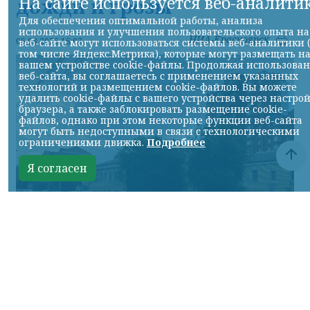
На сайте используется веб-аналити
дожди и грозы
Для обеспечения оптимальной работы, анализа
использования и улучшения пользовательского опыта на
НИА-Красноярск
06.08.2026 15:07
веб-сайте могут использоваться системы веб-аналитики 
том числе Яндекс.Метрика), которые могут размещать н
вашем устройстве cookie-файлы. Продолжая использова
веб-сайта, вы соглашаетесь с применением указанных
технологий и размещением cookie-файлов. Вы можете
удалить cookie-файлы с вашего устройства через настро
браузера, а также заблокировать размещение cookie-
файлов, однако при этом некоторые функции веб-сайта
могут быть недоступными в связи с технологическими
ограничениями движка.
Подробнее
Я согласен
Фото: НИА
КРАСНОЯРСКИЙ КРАЙ, /НИА-