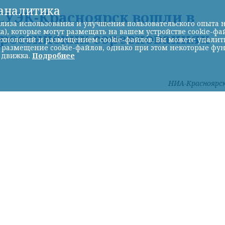
-аналитика
УЭК-Красноярск вошли в
лиза использования и улучшения пользовательского опыта н
а), которые могут размещать на вашем устройстве cookie-фа
ероссийских соревнованиях
хнологий и размещением cookie-файлов. Вы можете удалить 
ь размещение cookie-файлов, однако при этом некоторые фу
 движка.
Подробнее
НИА-Красноярс