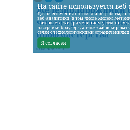
На сайте используется веб
Железнодорожники С
Для обеспечения оптимальной работы, ана
веб-аналитики (в том числе Яндекс.Метрик
число лучших на Вс
соглашаетесь с применением указанных те
настройки браузера, а также заблокироват
профмастерства
связи с технологическими ограничениями
Я согласен
07.08.2026 22:13