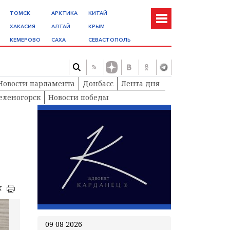
ТОМСК
АРКТИКА
КИТАЙ
ХАКАСИЯ
АЛТАЙ
КРЫМ
КЕМЕРОВО
САХА
СЕВАСТОПОЛЬ
Новости парламента
Донбасс
Лента дня
еленогорск
Новости победы
к
09 08 2026