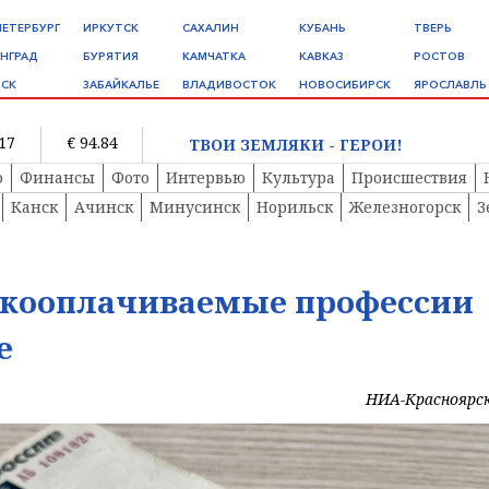
ПЕТЕРБУРГ
ИРКУТСК
САХАЛИН
КУБАНЬ
ТВЕРЬ
НГРАД
БУРЯТИЯ
КАМЧАТКА
КАВКАЗ
РОСТОВ
СК
ЗАБАЙКАЛЬЕ
ВЛАДИВОСТОК
НОВОСИБИРСК
ЯРОСЛАВЛЬ
.17
€ 94.84
ТВОИ ЗЕМЛЯКИ - ГЕРОИ!
о
Финансы
Фото
Интервью
Культура
Происшествия
Канск
Ачинск
Минусинск
Норильск
Железногорск
З
окооплачиваемые профессии
е
НИА-Красноярс