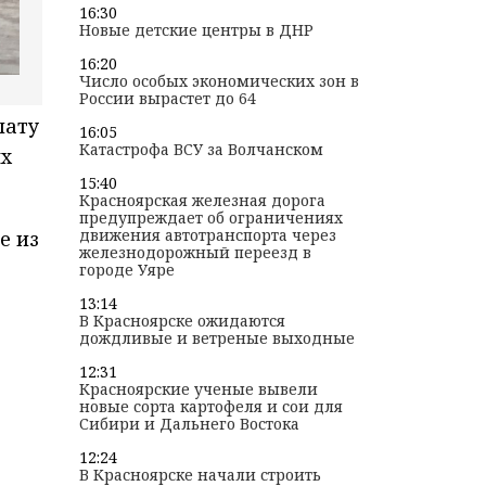
16:30
Новые детские центры в ДНР
16:20
Число особых экономических зон в
России вырастет до 64
лату
16:05
Катастрофа ВСУ за Волчанском
ых
15:40
Красноярская железная дорога
предупреждает об ограничениях
движения автотранспорта через
е из
железнодорожный переезд в
городе Уяре
13:14
В Красноярске ожидаются
дождливые и ветреные выходные
12:31
Красноярские ученые вывели
новые сорта картофеля и сои для
Сибири и Дальнего Востока
12:24
В Красноярске начали строить