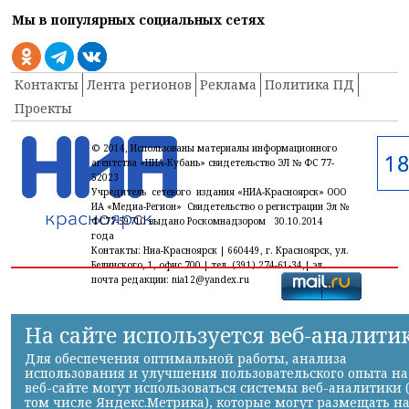
Мы в популярных социальных сетях
Контакты
Лента регионов
Реклама
Политика ПД
Проекты
© 2014, Использованы материалы информационного
агентства «НИА-Кубань» свидетельство ЭЛ № ФС 77-
52023
Учредитель сетевого издания «НИА-Красноярск» ООО
ИА «Медиа-Регион» Свидетельство о регистрации Эл №
ФС77-59710 выдано Роскомнадзором 30.10.2014
года
Контакты: Ниа-Красноярск | 660449, г. Красноярск, ул.
Белинского, 1, офис 700 | тел. (391) 274-61-34,| эл.
почта редакции: nia12@yandex.ru
На сайте используется веб-аналити
Для обеспечения оптимальной работы, анализа
использования и улучшения пользовательского опыта на
веб-сайте могут использоваться системы веб-аналитики 
том числе Яндекс.Метрика), которые могут размещать н