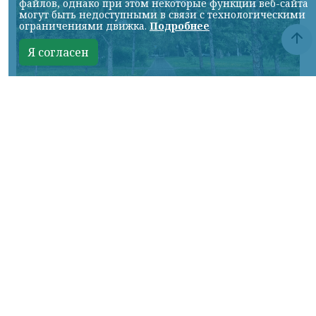
файлов, однако при этом некоторые функции веб-сайта
могут быть недоступными в связи с технологическими
ограничениями движка.
Подробнее
Я согласен
© НИА
КРАСНОЯРСКИЙ КРАЙ, /НИА-
КРАСНОЯРСК/. В предстоящие выходные
жителей города ждет переменчивая
погода.
В субботу, 8 августа, днем ожидается
небольшой дождь. Воздух прогреется до
+21°C. Скорость ветра составит около 4 м/с,