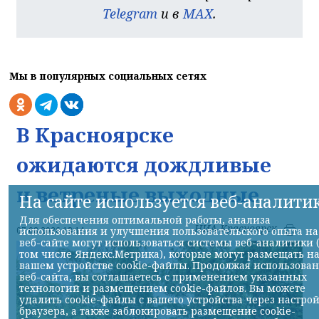
Telegram
и в
MAX
.
Мы в популярных социальных сетях
В Красноярске
ожидаются дождливые
и ветреные выходные
На сайте используется веб-аналити
Для обеспечения оптимальной работы, анализа
НИА-Красноярск
использования и улучшения пользовательского опыта на
07.08.2026 13:14
веб-сайте могут использоваться системы веб-аналитики 
том числе Яндекс.Метрика), которые могут размещать н
вашем устройстве cookie-файлы. Продолжая использова
веб-сайта, вы соглашаетесь с применением указанных
технологий и размещением cookie-файлов. Вы можете
удалить cookie-файлы с вашего устройства через настро
браузера, а также заблокировать размещение cookie-