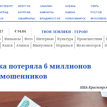
ПЕТЕРБУРГ
ИРКУТСК
САХАЛИН
КУБАНЬ
ТВЕРЬ
НГРАД
БУРЯТИЯ
КАМЧАТКА
КАВКАЗ
РОСТОВ
СК
ЗАБАЙКАЛЬЕ
ВЛАДИВОСТОК
НОВОСИБИРСК
ЯРОСЛАВЛЬ
.17
€ 94.84
ТВОИ ЗЕМЛЯКИ - ГЕРОИ!
о
Финансы
Фото
Интервью
Культура
Происшествия
Канск
Ачинск
Минусинск
Норильск
Железногорск
З
ка потеряла 6 миллионов
в мошенников
НИА-Красноярс