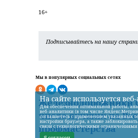
16+
Подписывайтесь на нашу страни
Мы в популярных социальных сетях
На сайте используется веб
Железнодорожники С
Для обеспечения оптимальной работы, ана
веб-аналитики (в том числе Яндекс.Метрик
число лучших на Вс
соглашаетесь с применением указанных те
настройки браузера, а также заблокироват
профмастерства
связи с технологическими ограничениями
Я согласен