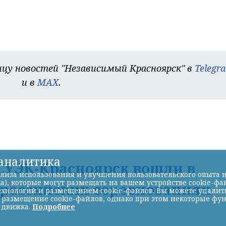
цу новостей "Независимый Красноярск" в
Telegr
и в
MAX
.
-аналитика
УЭК-Красноярск вошли в
лиза использования и улучшения пользовательского опыта н
а), которые могут размещать на вашем устройстве cookie-фа
ероссийских соревнованиях
хнологий и размещением cookie-файлов. Вы можете удалить 
ь размещение cookie-файлов, однако при этом некоторые фу
 движка.
Подробнее