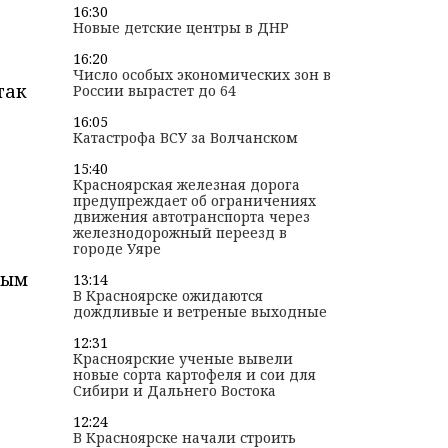
16:30
Новые детские центры в ДНР
16:20
Число особых экономических зон в
так
России вырастет до 64
16:05
Катастрофа ВСУ за Волчанском
15:40
Красноярская железная дорога
предупреждает об ограничениях
движения автотранспорта через
железнодорожный переезд в
городе Уяре
ным
13:14
В Красноярске ожидаются
дождливые и ветреные выходные
12:31
Красноярские ученые вывели
новые сорта картофеля и сои для
Сибири и Дальнего Востока
12:24
В Красноярске начали строить