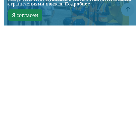
ограничениями движка.
Подробнее
Я согласен
Фото: АО «СУЭК-Хакасия»
КРАСНОЯРСКИЙ КРАЙ, /НИА-
КРАСНОЯРСК/. Специалисты Бородинского
погрузочно-транспортного управления
стали призёрами Всероссийских
соревнований профессионального
мастерства «Логистический Олимп»,