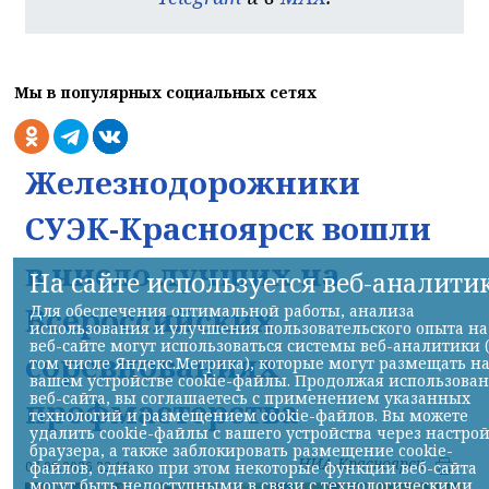
Мы в популярных социальных сетях
Железнодорожники
СУЭК-Красноярск вошли
в число лучших на
На сайте используется веб-аналити
Всероссийских
Для обеспечения оптимальной работы, анализа
использования и улучшения пользовательского опыта на
веб-сайте могут использоваться системы веб-аналитики 
соревнованиях
том числе Яндекс.Метрика), которые могут размещать н
вашем устройстве cookie-файлы. Продолжая использова
веб-сайта, вы соглашаетесь с применением указанных
профмастерства
технологий и размещением cookie-файлов. Вы можете
удалить cookie-файлы с вашего устройства через настро
браузера, а также заблокировать размещение cookie-
НИА-Красноярск
файлов, однако при этом некоторые функции веб-сайта
07.08.2026 22:13
могут быть недоступными в связи с технологическими