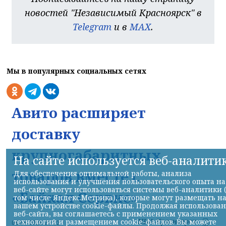
новостей "Независимый Красноярск" в
Telegram
и в
MAX
.
Мы в популярных социальных сетях
Авито расширяет
доставку
крупногабаритных
На сайте используется веб-аналити
товаров вместе с
Для обеспечения оптимальной работы, анализа
использования и улучшения пользовательского опыта на
веб-сайте могут использоваться системы веб-аналитики 
«Байкал Сервис»
том числе Яндекс.Метрика), которые могут размещать н
вашем устройстве cookie-файлы. Продолжая использова
веб-сайта, вы соглашаетесь с применением указанных
НИА-Красноярск
технологий и размещением cookie-файлов. Вы можете
06.08.2026 21:22