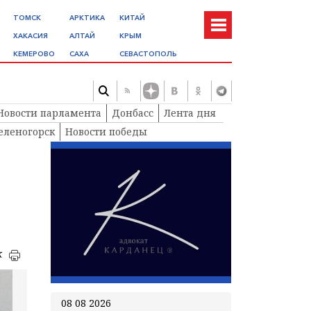
ТОМСК
АРКТИКА
КИТАЙ
ХАКАСИЯ
АЛТАЙ
КРЫМ
КЕМЕРОВО
САХА
СЕВАСТОПОЛЬ
Новости парламента
Донбасс
Лента дня
еленогорск
Новости победы
к
08 08 2026