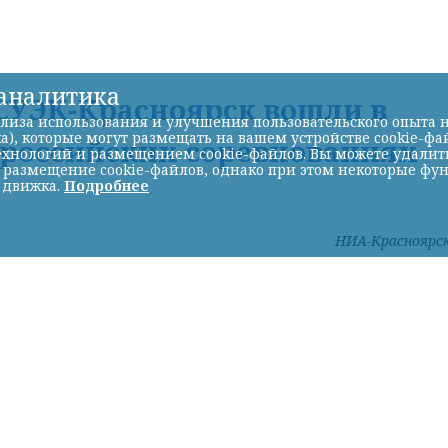
-аналитика
УЭК-Красноярск вошли в
лиза использования и улучшения пользовательского опыта н
а), которые могут размещать на вашем устройстве cookie-фа
ероссийских соревнованиях
хнологий и размещением cookie-файлов. Вы можете удалить 
ь размещение cookie-файлов, однако при этом некоторые фу
 движка.
Подробнее
НИА-Красноярс