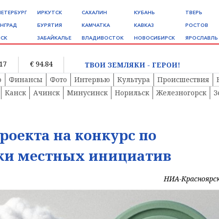
ПЕТЕРБУРГ
ИРКУТСК
САХАЛИН
КУБАНЬ
ТВЕРЬ
НГРАД
БУРЯТИЯ
КАМЧАТКА
КАВКАЗ
РОСТОВ
СК
ЗАБАЙКАЛЬЕ
ВЛАДИВОСТОК
НОВОСИБИРСК
ЯРОСЛАВЛЬ
.17
€ 94.84
ТВОИ ЗЕМЛЯКИ - ГЕРОИ!
о
Финансы
Фото
Интервью
Культура
Происшествия
Канск
Ачинск
Минусинск
Норильск
Железногорск
З
проекта на конкурс по
ки местных инициатив
НИА-Красноярс