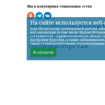
Мы в популярных социальных сетях
На сайте используется веб
Железнодорожники С
Для обеспечения оптимальной работы, ана
веб-аналитики (в том числе Яндекс.Метрик
число лучших на Вс
соглашаетесь с применением указанных те
настройки браузера, а также заблокироват
профмастерства
связи с технологическими ограничениями
Я согласен
07.08.2026 22:13