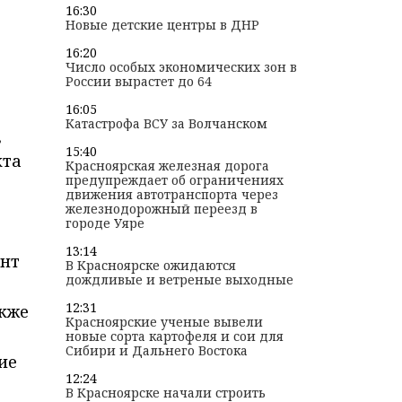
16:30
Новые детские центры в ДНР
16:20
Число особых экономических зон в
России вырастет до 64
16:05
Катастрофа ВСУ за Волчанском
,
15:40
кта
Красноярская железная дорога
предупреждает об ограничениях
движения автотранспорта через
железнодорожный переезд в
городе Уяре
13:14
онт
В Красноярске ожидаются
дождливые и ветреные выходные
12:31
акже
Красноярские ученые вывели
новые сорта картофеля и сои для
Сибири и Дальнего Востока
ие
12:24
В Красноярске начали строить