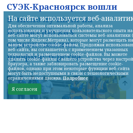
СУЭК-Красноярск вошли
в число лучших на
На сайте используется веб-аналити
Для обеспечения оптимальной работы, анализа
Всероссийских
использования и улучшения пользовательского опыта на
веб-сайте могут использоваться системы веб-аналитики 
том числе Яндекс.Метрика), которые могут размещать н
соревнованиях
вашем устройстве cookie-файлы. Продолжая использова
веб-сайта, вы соглашаетесь с применением указанных
профмастерства
технологий и размещением cookie-файлов. Вы можете
удалить cookie-файлы с вашего устройства через настро
браузера, а также заблокировать размещение cookie-
файлов, однако при этом некоторые функции веб-сайта
НИА-Красноярск
07.08.2026 22:13
могут быть недоступными в связи с технологическими
ограничениями движка.
Подробнее
Я согласен