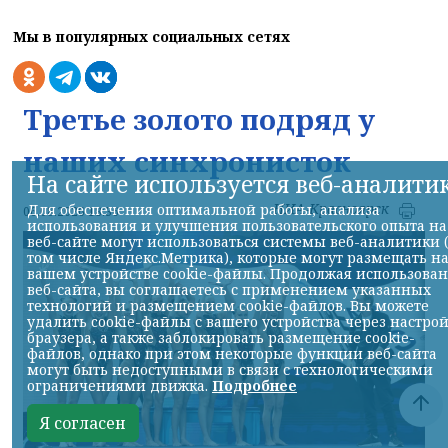
Мы в популярных социальных сетях
Третье золото подряд у
наших синхронисток
На сайте используется веб-аналити
НИА-Красноярск
Для обеспечения оптимальной работы, анализа
06.08.2026 18:36
использования и улучшения пользовательского опыта на
веб-сайте могут использоваться системы веб-аналитики 
том числе Яндекс.Метрика), которые могут размещать н
вашем устройстве cookie-файлы. Продолжая использова
веб-сайта, вы соглашаетесь с применением указанных
технологий и размещением cookie-файлов. Вы можете
удалить cookie-файлы с вашего устройства через настро
браузера, а также заблокировать размещение cookie-
файлов, однако при этом некоторые функции веб-сайта
могут быть недоступными в связи с технологическими
ограничениями движка.
Подробнее
Я согласен