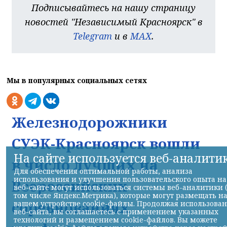
Подписывайтесь на нашу страницу
новостей "Независимый Красноярск" в
Telegram
и в
MAX
.
Мы в популярных социальных сетях
Железнодорожники
СУЭК-Красноярск вошли
На сайте используется веб-аналити
в число лучших на
Для обеспечения оптимальной работы, анализа
использования и улучшения пользовательского опыта на
Всероссийских
веб-сайте могут использоваться системы веб-аналитики 
том числе Яндекс.Метрика), которые могут размещать н
соревнованиях
вашем устройстве cookie-файлы. Продолжая использова
веб-сайта, вы соглашаетесь с применением указанных
технологий и размещением cookie-файлов. Вы можете