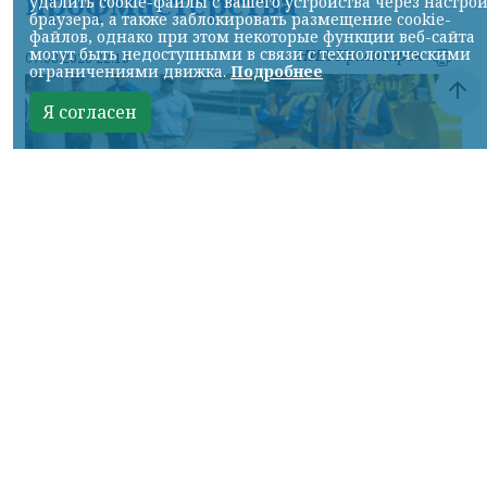
профмастерства
удалить cookie-файлы с вашего устройства через настро
браузера, а также заблокировать размещение cookie-
файлов, однако при этом некоторые функции веб-сайта
могут быть недоступными в связи с технологическими
НИА-Красноярск
07.08.2026 22:13
ограничениями движка.
Подробнее
Я согласен
Фото: АО «СУЭК-Хакасия»
КРАСНОЯРСКИЙ КРАЙ, /НИА-
КРАСНОЯРСК/. Специалисты Бородинского
погрузочно-транспортного управления