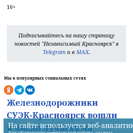
16+
Подписывайтесь на нашу страницу
новостей "Независимый Красноярск" в
Telegram
и в
MAX
.
Мы в популярных социальных сетях
Железнодорожники
СУЭК-Красноярск вошли
На сайте используется веб-аналити
в число лучших на
Для обеспечения оптимальной работы, анализа