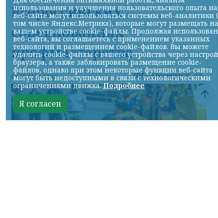
Всероссийских
использования и улучшения пользовательского опыта на
веб-сайте могут использоваться системы веб-аналитики 
том числе Яндекс.Метрика), которые могут размещать н
соревнованиях
вашем устройстве cookie-файлы. Продолжая использова
веб-сайта, вы соглашаетесь с применением указанных
технологий и размещением cookie-файлов. Вы можете
профмастерства
удалить cookie-файлы с вашего устройства через настро
браузера, а также заблокировать размещение cookie-
файлов, однако при этом некоторые функции веб-сайта
НИА-Красноярск
07.08.2026 22:13
могут быть недоступными в связи с технологическими
ограничениями движка.
Подробнее
Я согласен