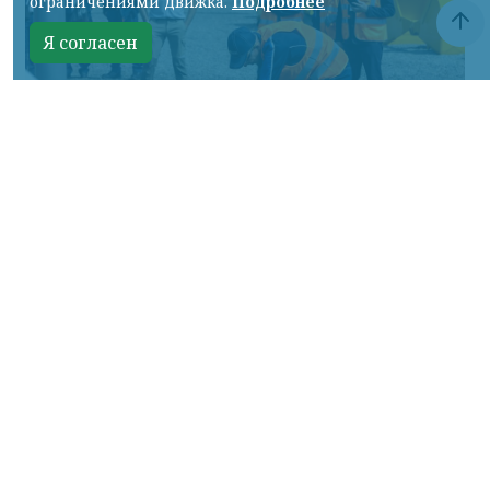
ограничениями движка.
Подробнее
Я согласен
Фото: АО «СУЭК-Хакасия»
КРАСНОЯРСКИЙ КРАЙ, /НИА-
КРАСНОЯРСК/. Специалисты Бородинского
погрузочно-транспортного управления
стали призёрами Всероссийских
соревнований профессионального
мастерства «Логистический Олимп»,
которые прошли в Республике Хакасия.