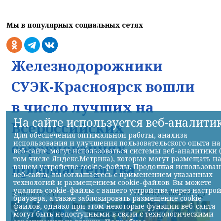
Мы в популярных социальных сетях
Железнодорожники
СУЭК-Красноярск вошли
в число лучших на
На сайте используется веб-аналити
Всероссийских
Для обеспечения оптимальной работы, анализа
использования и улучшения пользовательского опыта на
соревнованиях
веб-сайте могут использоваться системы веб-аналитики 
том числе Яндекс.Метрика), которые могут размещать н
профмастерства
вашем устройстве cookie-файлы. Продолжая использова
веб-сайта, вы соглашаетесь с применением указанных
технологий и размещением cookie-файлов. Вы можете
удалить cookie-файлы с вашего устройства через настро
НИА-Красноярск
07.08.2026 22:13
браузера, а также заблокировать размещение cookie-
файлов, однако при этом некоторые функции веб-сайта
могут быть недоступными в связи с технологическими