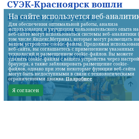
СУЭК-Красноярск вошли
На сайте используется веб-аналити
в число лучших на
Для обеспечения оптимальной работы, анализа
Всероссийских
использования и улучшения пользовательского опыта на
веб-сайте могут использоваться системы веб-аналитики 
том числе Яндекс.Метрика), которые могут размещать н
соревнованиях
вашем устройстве cookie-файлы. Продолжая использова
веб-сайта, вы соглашаетесь с применением указанных
профмастерства
технологий и размещением cookie-файлов. Вы можете
удалить cookie-файлы с вашего устройства через настро
браузера, а также заблокировать размещение cookie-
файлов, однако при этом некоторые функции веб-сайта
НИА-Красноярск
07.08.2026 22:13
могут быть недоступными в связи с технологическими
ограничениями движка.
Подробнее
Я согласен