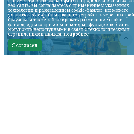
соревнованиях
вашем устройстве cookie-файлы. Продолжая использова
веб-сайта, вы соглашаетесь с применением указанных
технологий и размещением cookie-файлов. Вы можете
профмастерства
удалить cookie-файлы с вашего устройства через настро
браузера, а также заблокировать размещение cookie-
файлов, однако при этом некоторые функции веб-сайта
НИА-Красноярск
могут быть недоступными в связи с технологическими
07.08.2026 22:13
ограничениями движка.
Подробнее
Я согласен
Фото: АО «СУЭК-Хакасия»
КРАСНОЯРСКИЙ КРАЙ, /НИА-