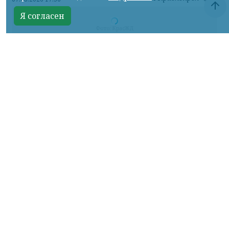
Я согласен
Фото: КрасЖД
КРАСНОЯРСКИЙ КРАЙ, /НИА-
КРАСНОЯРСК/.
Для удобства гостей и
участников туристического фестиваля «ОМУТ
ФЕСТ», который пройдет 8 и 9 августа в
Дивногорске, Красноярская железная дорога
назначает дополнительные вечерние
электропоезда:
– Красноярск – Дивногорск, отправление в
20:40;
– Дивногорск – Красноярск, отправление в
21:54.