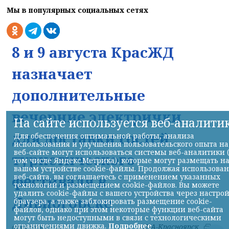
Мы в популярных социальных сетях
8 и 9 августа КрасЖД
назначает
дополнительные
вечерние электрички
На сайте используется веб-аналити
для доставки гостей
Для обеспечения оптимальной работы, анализа
использования и улучшения пользовательского опыта на
веб-сайте могут использоваться системы веб-аналитики 
туристического
том числе Яндекс.Метрика), которые могут размещать н
вашем устройстве cookie-файлы. Продолжая использова
фестиваля в
веб-сайта, вы соглашаетесь с применением указанных
технологий и размещением cookie-файлов. Вы можете
удалить cookie-файлы с вашего устройства через настро
Дивногорске
браузера, а также заблокировать размещение cookie-
файлов, однако при этом некоторые функции веб-сайта
могут быть недоступными в связи с технологическими
ограничениями движка.
Подробнее
НИА-Красноярск
07.08.2026 17:56