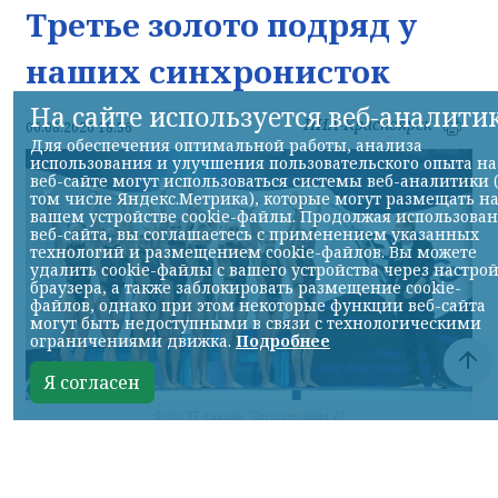
Третье золото подряд у
наших синхронисток
На сайте используется веб-аналити
НИА-Красноярск
06.08.2026 18:36
Для обеспечения оптимальной работы, анализа
использования и улучшения пользовательского опыта на
веб-сайте могут использоваться системы веб-аналитики 
том числе Яндекс.Метрика), которые могут размещать н
вашем устройстве cookie-файлы. Продолжая использова
веб-сайта, вы соглашаетесь с применением указанных
технологий и размещением cookie-файлов. Вы можете
удалить cookie-файлы с вашего устройства через настро
браузера, а также заблокировать размещение cookie-
файлов, однако при этом некоторые функции веб-сайта
могут быть недоступными в связи с технологическими
ограничениями движка.
Подробнее
Я согласен
Фото ТГ-канала "Спецоперация Z"
КРАСНОЯРСКИЙ КРАЙ, /НИА-КРАСНОЯРСК/.
Российские синхронистки победили в