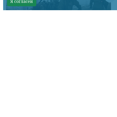
Я согласен
Фото Минобороны России
КРАСНОЯРСКИЙ КРАЙ, /НИА-КРАСНОЯРСК/.
Сумское направление: продолжаются бои
за Уланово и в районе Вольной Слободы.
Идет наступление армии России в
районах поселков Хотень, Писаревке,
южнее Иволжанского и в районе Марьино.
На Донбассе в Краснолиманском
направлении основное внимание
российских войск сосредоточено на