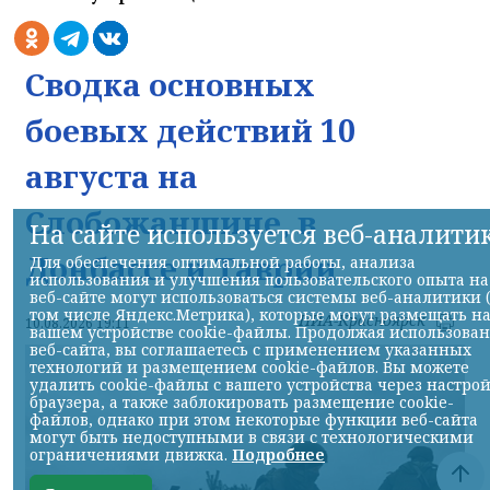
Сводка основных
боевых действий 10
августа на
Слобожанщине, в
На сайте используется веб-аналити
Донбассе и Таврии
Для обеспечения оптимальной работы, анализа
использования и улучшения пользовательского опыта на
веб-сайте могут использоваться системы веб-аналитики 
том числе Яндекс.Метрика), которые могут размещать н
НИА-Красноярск
10.08.2026 19:11
вашем устройстве cookie-файлы. Продолжая использова
веб-сайта, вы соглашаетесь с применением указанных
технологий и размещением cookie-файлов. Вы можете
удалить cookie-файлы с вашего устройства через настро
браузера, а также заблокировать размещение cookie-
файлов, однако при этом некоторые функции веб-сайта
могут быть недоступными в связи с технологическими
ограничениями движка.
Подробнее