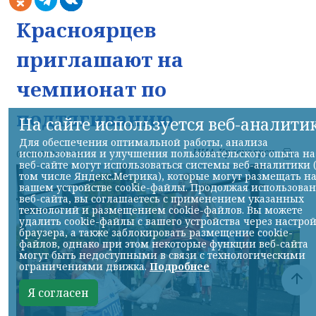
Красноярцев
приглашают на
чемпионат по
подтягиванию
На сайте используется веб-аналити
Для обеспечения оптимальной работы, анализа
НИА-Красноярск
использования и улучшения пользовательского опыта на
06.08.2026 17:00
веб-сайте могут использоваться системы веб-аналитики 
том числе Яндекс.Метрика), которые могут размещать н
вашем устройстве cookie-файлы. Продолжая использова
веб-сайта, вы соглашаетесь с применением указанных
технологий и размещением cookie-файлов. Вы можете
удалить cookie-файлы с вашего устройства через настро
браузера, а также заблокировать размещение cookie-
файлов, однако при этом некоторые функции веб-сайта
могут быть недоступными в связи с технологическими
ограничениями движка.
Подробнее
Я согласен