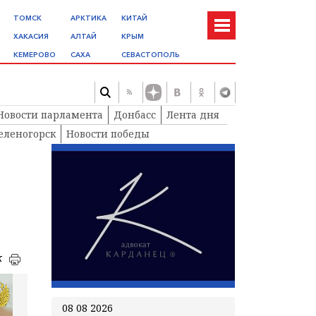
ТОМСК
АРКТИКА
КИТАЙ
ХАКАСИЯ
АЛТАЙ
КРЫМ
КЕМЕРОВО
САХА
СЕВАСТОПОЛЬ
Новости парламента
Донбасс
Лента дня
еленогорск
Новости победы
к
08 08 2026