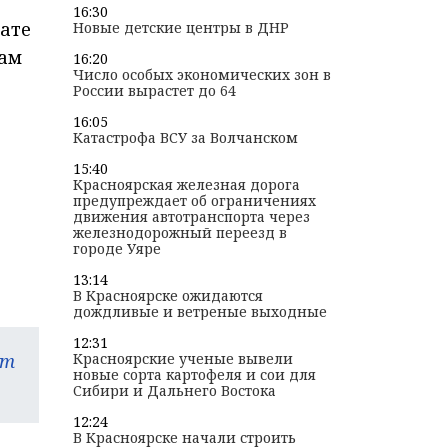
16:30
ате
Новые детские центры в ДНР
кам
16:20
Число особых экономических зон в
России вырастет до 64
16:05
Катастрофа ВСУ за Волчанском
15:40
Красноярская железная дорога
предупреждает об ограничениях
движения автотранспорта через
железнодорожный переезд в
городе Уяре
13:14
В Красноярске ожидаются
дождливые и ветреные выходные
12:31
am
Красноярские ученые вывели
новые сорта картофеля и сои для
Сибири и Дальнего Востока
12:24
В Красноярске начали строить