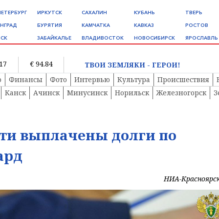
ПЕТЕРБУРГ
ИРКУТСК
САХАЛИН
КУБАНЬ
ТВЕРЬ
НГРАД
БУРЯТИЯ
КАМЧАТКА
КАВКАЗ
РОСТОВ
СК
ЗАБАЙКАЛЬЕ
ВЛАДИВОСТОК
НОВОСИБИРСК
ЯРОСЛАВЛЬ
.17
€ 94.84
ТВОИ ЗЕМЛЯКИ - ГЕРОИ!
о
Финансы
Фото
Интервью
Культура
Происшествия
Канск
Ачинск
Минусинск
Норильск
Железногорск
З
сти выплачены долги по
ард
НИА-Красноярс