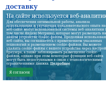
доставку
крупногабаритных
На сайте используется веб-аналити
Для обеспечения оптимальной работы, анализа
товаров вместе с
использования и улучшения пользовательского опыта на
веб-сайте могут использоваться системы веб-аналитики 
том числе Яндекс.Метрика), которые могут размещать н
«Байкал Сервис»
вашем устройстве cookie-файлы. Продолжая использова
веб-сайта, вы соглашаетесь с применением указанных
технологий и размещением cookie-файлов. Вы можете
НИА-Красноярск
удалить cookie-файлы с вашего устройства через настро
06.08.2026 21:22
браузера, а также заблокировать размещение cookie-
файлов, однако при этом некоторые функции веб-сайта
могут быть недоступными в связи с технологическими
ограничениями движка.
Подробнее
Я согласен