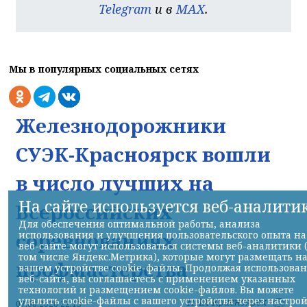
Telegram
и в
MAX
.
Мы в популярных социальных сетях
Железнодорожники
СУЭК-Красноярск вошли
в число лучших на
На сайте используется веб-аналити
Всероссийских
Для обеспечения оптимальной работы, анализа
соревнованиях
использования и улучшения пользовательского опыта на
веб-сайте могут использоваться системы веб-аналитики 
том числе Яндекс.Метрика), которые могут размещать н
профмастерства
вашем устройстве cookie-файлы. Продолжая использова
веб-сайта, вы соглашаетесь с применением указанных
технологий и размещением cookie-файлов. Вы можете
удалить cookie-файлы с вашего устройства через настро
НИА-Красноярск
07.08.2026 22:13