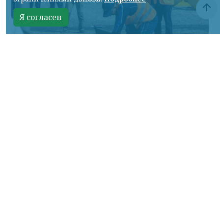
Я согласен
Фото: АО «СУЭК-Хакасия»
КРАСНОЯРСКИЙ КРАЙ, /НИА-
КРАСНОЯРСК/. Специалисты Бородинского
погрузочно-транспортного управления
стали призёрами Всероссийских
соревнований профессионального
мастерства «Логистический Олимп»,
которые прошли в Республике Хакасия.