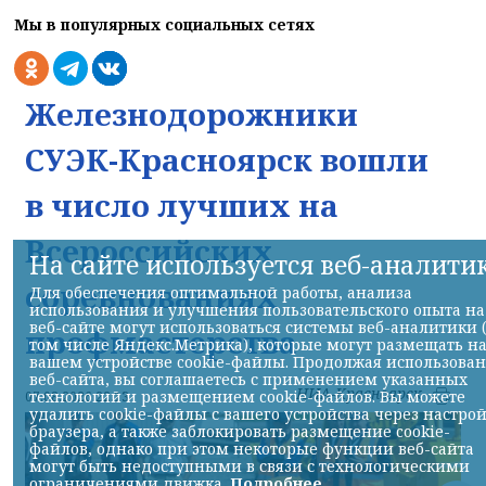
Мы в популярных социальных сетях
Железнодорожники
СУЭК-Красноярск вошли
в число лучших на
Всероссийских
На сайте используется веб-аналити
соревнованиях
Для обеспечения оптимальной работы, анализа
использования и улучшения пользовательского опыта на
веб-сайте могут использоваться системы веб-аналитики 
профмастерства
том числе Яндекс.Метрика), которые могут размещать н
вашем устройстве cookie-файлы. Продолжая использова
веб-сайта, вы соглашаетесь с применением указанных
НИА-Красноярск
технологий и размещением cookie-файлов. Вы можете
07.08.2026 22:13
удалить cookie-файлы с вашего устройства через настро
браузера, а также заблокировать размещение cookie-
файлов, однако при этом некоторые функции веб-сайта
могут быть недоступными в связи с технологическими
ограничениями движка.
Подробнее