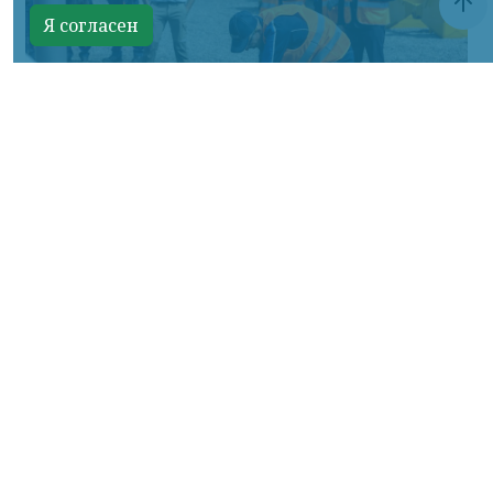
Я согласен
Фото: АО «СУЭК-Хакасия»
КРАСНОЯРСКИЙ КРАЙ, /НИА-
КРАСНОЯРСК/. Специалисты Бородинского
погрузочно-транспортного управления
стали призёрами Всероссийских
соревнований профессионального
мастерства «Логистический Олимп»,
которые прошли в Республике Хакасия.