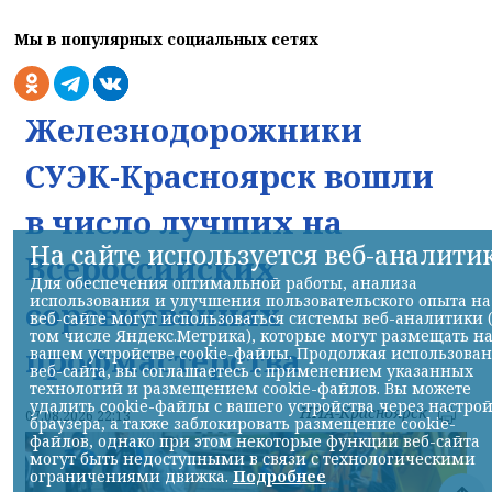
Мы в популярных социальных сетях
Железнодорожники
СУЭК-Красноярск вошли
в число лучших на
На сайте используется веб-аналити
Всероссийских
Для обеспечения оптимальной работы, анализа
использования и улучшения пользовательского опыта на
соревнованиях
веб-сайте могут использоваться системы веб-аналитики 
том числе Яндекс.Метрика), которые могут размещать н
профмастерства
вашем устройстве cookie-файлы. Продолжая использова
веб-сайта, вы соглашаетесь с применением указанных
технологий и размещением cookie-файлов. Вы можете
удалить cookie-файлы с вашего устройства через настро
НИА-Красноярск
07.08.2026 22:13
браузера, а также заблокировать размещение cookie-
файлов, однако при этом некоторые функции веб-сайта
могут быть недоступными в связи с технологическими
ограничениями движка.
Подробнее